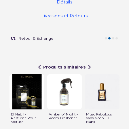
Détails
Livraisons et Retours
Retour & Echange
Produits similaires
El Nabil -
Amber of Night -
Musc Fabulous
Mus
Parfume Pour
Room Freshener
sans alcool – El
Ro
Voiture...
-...
Nabil...
-...