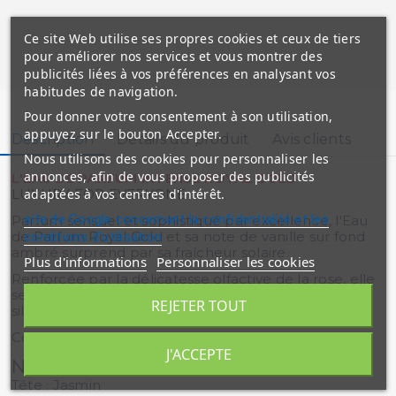
Ce site Web utilise ses propres cookies et ceux de tiers
pour améliorer nos services et vous montrer des
publicités liées à vos préférences en analysant vos
habitudes de navigation.
Pour donner votre consentement à son utilisation,
appuyez sur le bouton Accepter.
Description
Détails du produit
Avis clients
Nous utilisons des cookies pour personnaliser les
annonces, afin de vous proposer des publicités
L'EAU DE PARFUM INTENSE ROYAL GOLD
adaptées à vos centres d'intérêt.
LUXURY FOR EVERYONE
site de Google concernant la confidentialité et les
Parfum sensuel et sophistiqué par excellence, l'Eau
de Parfum Royal Gold et sa note de vanille sur fond
conditions d'utilisation
ambré surprend par sa fraîcheur solaire.
Plus d'informations
Personnaliser les cookies
Renforcée par la délicatesse olfactive de la rose, elle
se caractérise par une noblesse extrême, pour un
REJETER TOUT
sillage raffiné.
Contenance : 15ml
J'ACCEPTE
NOTES OLFACTIVES
Tête : Jasmin