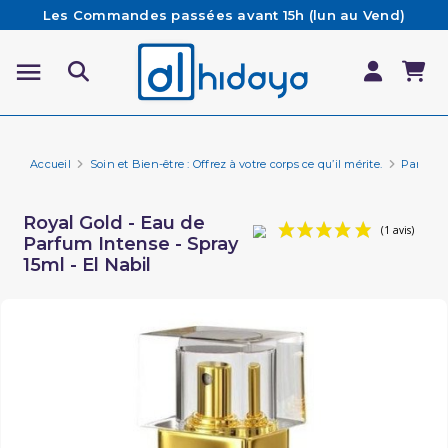
Les Commandes passées avant 15h (lun au Vend)
sont préparées et expédiées le jour même
Besoin d'aide ? Retrouvez notre FAQ
Livraison offerte à partir de 65€ d'achat*
Accueil
Soin et Bien-être : Offrez à votre corps ce qu’il mérite.
Parfum E
Royal Gold - Eau de
Parfum Intense - Spray
15ml - El Nabil