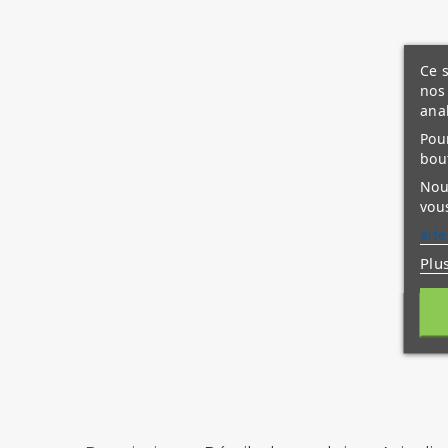
Ce s
nos 
ana
Pour
bou
Nous
vous
site
Plu