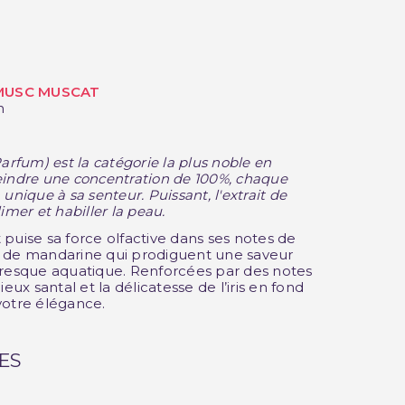
MUSC MUSCAT
(1 avis)
n
arfum) est la catégorie la plus noble en
eindre une concentration de 100%, chaque
 unique à sa senteur.
Puissant, l'extrait de
imer et habiller la peau.
puise sa force olfactive dans ses notes de
t de mandarine qui prodiguent une saveur
presque aquatique. Renforcées par des notes
eux santal et la délicatesse de l’iris en fond
votre élégance.
ES