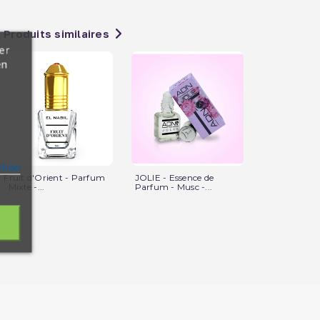
Produits similaires
er
en
ation
Fruit d'Orient - Parfum
JOLIE - Essence de
Musc Makkah
: Mixte -...
Parfum - Musc -...
Saudi Perfum