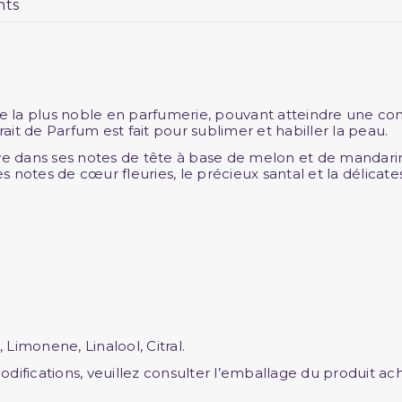
nts
rie la plus noble en parfumerie, pouvant atteindre une c
rait de Parfum est fait pour sublimer et habiller la peau.
ive dans ses notes de tête à base de melon et de mandar
notes de cœur fleuries, le précieux santal et la délicates
Limonene, Linalool, Citral.
modifications, veuillez consulter l’emballage du produit ac