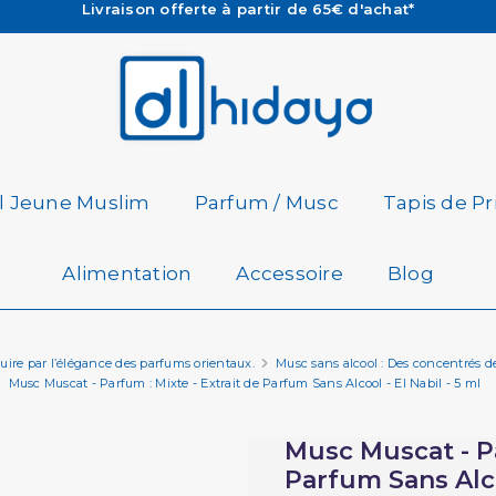
Les Commandes passées avant 15h (lun au Vend)
sont préparées et expédiées le jour même
Besoin d'aide ? Retrouvez notre FAQ
Livraison offerte à partir de 65€ d'achat*
il Jeune Muslim
Parfum / Musc
Tapis de Pr
Alimentation
Accessoire
Blog
uire par l’élégance des parfums orientaux.
Musc sans alcool : Des concentrés de
Musc Muscat - Parfum : Mixte - Extrait de Parfum Sans Alcool - El Nabil - 5 ml
Musc Muscat - Pa
Parfum Sans Alcoo