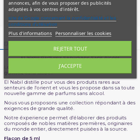
annonces, afin de vous proposer des publicités
adaptées à vos centres d'intérêt.
site de Google concernant la confidentialité et les
conditions d'utilisation
Plus d'informations
Personnaliser les cookies
Description
Détails du produit
Avis clients
REJETER TOUT
El-Nabil Parfums Saoudiens Sans Alcool.
J'ACCEPTE
Les senteurs de l'orient dans des
parfums haut de
gamme
sans alcool.
El Nabil distille pour vous des produits rares aux
senteurs de l'orient et vous les propose dans sa toute
nouvelle gamme de parfums sans alcool.
Nous vous proposons une collection répondant à des
exigences de grande qualité.
Notre éxperience permet d'élaborer des produits
composés de nobles matières premières, originaires
du monde entier, directement puisées à la source.
Flacon de 5 ml