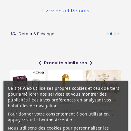
Livraisons et Retours
Retour & Echange
Produits similaires
Ce site Web utilise ses propres cookies et ceux de tiers
pour améliorer nos services et vous montrer des
publicités liées à vos préférences en analysant vos
habitudes de navigation.
MUSC
MUSC COCO 5 ml
Musc Mayssane -
Gir
Pour donner votre consentement à son utilisation,
PRINCESSE -
- Saudi Perfumes
Parfum : Mixte -...
Pa
Essence de
-...
- E
appuyez sur le bouton Accepter.
Parfum -...
Nous utilisons des cookies pour personnaliser les