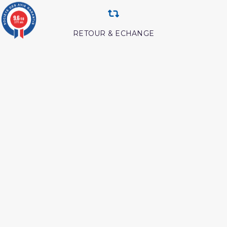
9.6
/10
3771 avis
RETOUR & ECHANGE
CARTES CADEAUX
MODES DE PAIEMENT
Retrouvez nos autres produits
Abrégé de l'exégèse d'ibn
L essentiel de la vie du
kathir
prophète
Les secrets de la priere ibn
Coran tawbah coffret
al qayyim
Coran edition tawbah
Tout savoir sur le hajj et la
omra
Ainsi etait le messager
Les meditation ibn al