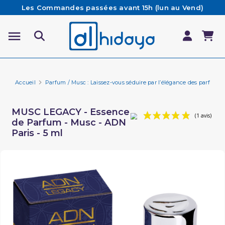
Les Commandes passées avant 15h (lun au Vend)
sont préparées et expédiées le jour même
Besoin d'aide ? Retrouvez notre FAQ
Livraison offerte à partir de 65€ d'achat*
Accueil
Parfum / Musc : Laissez-vous séduire par l’élégance des parfums 
MUSC LEGACY - Essence
de Parfum - Musc - ADN
Paris - 5 ml