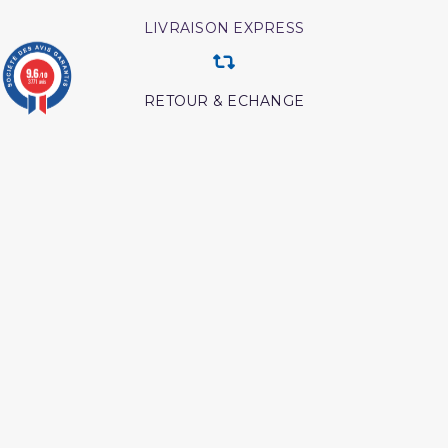
LIVRAISON EXPRESS
9.6
/10
3771 avis
RETOUR & ECHANGE
CARTES CADEAUX
MODES DE PAIEMENT
Retrouvez nos autres produits
L esprit de l âme tawbah
Coran tawbah coffret
L'Islam Est La Sunnah Et
Tout savoir sur le hajj et la
La Sunnah Est L'Islam
omra
Shaykh al albani
L essentiel de la vie du
prophète