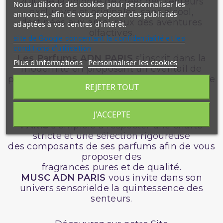
2010 de la volonté de créer des senteurs
Nous utilisons des cookies pour personnaliser les
exclusives et originales, sans alcool,
annonces, afin de vous proposer des publicités
destinées aux amoureux des aventures
adaptées à vos centres d'intérêt.
olfactives.
site de Google concernant la confidentialité et les
conditions d'utilisation
Les Parfums ADN PARIS
s’inscrit dans la
Plus d'informations
Personnaliser les cookies
modernité en proposant un éventail de
parfums aussi surprenants que variés afin de
REJETER TOUT
satisfaire l’ensemble sa clientèle mondiale.
J'ACCEPTE
L’artisan francais
MUSC
ADN
PARIS
s’emploie à respecter une charte
stricte et une sélection rigoureuse
des composants de ses parfums afin de vous
proposer des
fragrances pures et de qualité.
MUSC ADN PARIS
vous invite dans son
univers sensorielde la quintessence des
senteurs.