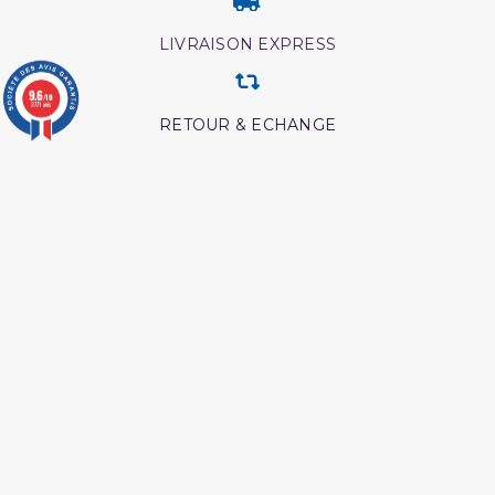
LIVRAISON EXPRESS
9.6
/10
3771 avis
RETOUR & ECHANGE
CARTES CADEAUX
MODES DE PAIEMENT
Retrouvez nos autres produits
Coran tafsir ibn kathir
L'Islam Est La Sunnah Et
La Sunnah Est L'Islam
Les meditation ibn al
Les intrigues du diable
qayyim
Ainsi étaient nos pieux
Shaykh al albani