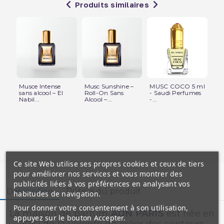
Produits similaires
Musce Intense
Musc Sunshine –
MUSC COCO 5 ml
AB
sans alcool – El
Roll-On Sans
- Saudi Perfumes
Es
Nabil...
Alcool –...
-...
Pa
Ce site Web utilise ses propres cookies et ceux de tiers
pour améliorer nos services et vous montrer des
publicités liées à vos préférences en analysant vos
Description
Détails du produit
habitudes de navigation.
Pour donner votre consentement à son utilisation,
La maison de parfum
ADN PARIS
est née en
appuyez sur le bouton Accepter.