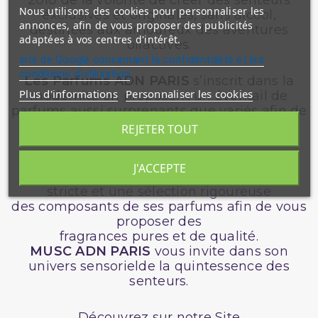
2010 de la volonté de créer des senteurs
Nous utilisons des cookies pour personnaliser les
exclusives et originales, sans alcool,
annonces, afin de vous proposer des publicités
destinées aux amoureux des aventures
adaptées à vos centres d'intérêt.
olfactives.
site de Google concernant la confidentialité et les
conditions d'utilisation
Les Parfums ADN PARIS
s’inscrit dans la
Plus d'informations
Personnaliser les cookies
modernité en proposant un éventail de
parfums aussi surprenants que variés afin de
satisfaire l’ensemble sa clientèle mondiale.
REJETER TOUT
L’artisan francais
MUSC
ADN
J'ACCEPTE
PARIS
s’emploie à respecter une charte
stricte et une sélection rigoureuse
des composants de ses parfums afin de vous
proposer des
fragrances pures et de qualité.
MUSC ADN PARIS
vous invite dans son
univers sensorielde la quintessence des
senteurs.
Découvrez sur notre Site