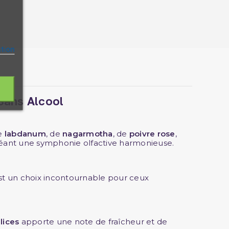
ation
 Sans Alcool
de
labdanum
, de
nagarmotha
, de
poivre rose
,
réant une symphonie olfactive harmonieuse.
t un choix incontournable pour ceux
lices
apporte une note de fraîcheur et de