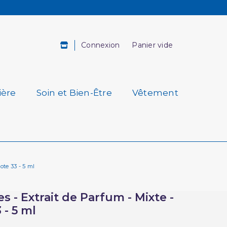
Connexion
Panier vide
ière
Soin et Bien-Être
Vêtement
ote 33 - 5 ml
es - Extrait de Parfum - Mixte -
 - 5 ml