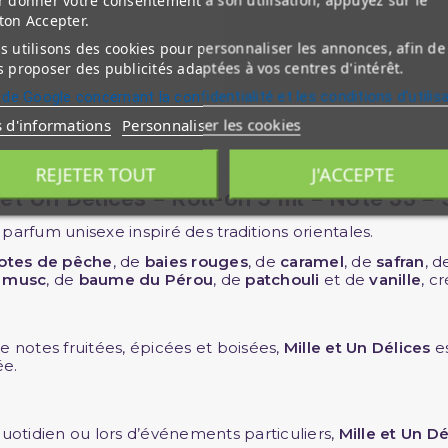
 donner votre consentement à son utilisation, appuyez sur le
ton Accepter.
 utilisons des cookies pour personnaliser les annonces, afin de
 proposer des publicités adaptées à vos centres d'intérêt.
 de Google concernant la confidentialité et les conditions d'utilis
s d'informations
Personnaliser les cookies
REJETER TOUT
J'ACCEPTE
et Un Délices – Roll-on 5 ml – Note 33 –
parfum unisexe inspiré des traditions orientales.
otes de pêche
, de
baies rouges
, de
caramel
, de
safran
, 
e
musc
, de
baume du Pérou
, de
patchouli
et de
vanille
, c
notes fruitées, épicées et boisées,
Mille et Un Délices
es
ée.
quotidien ou lors d’événements particuliers,
Mille et Un Dé