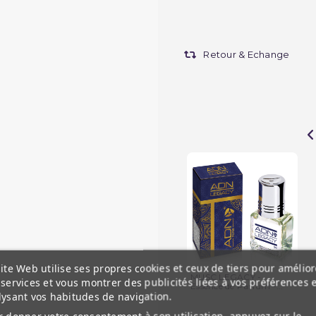
Retour & Echange
ite Web utilise ses propres cookies et ceux de tiers pour amélior
MUSC LEGACY -
services et vous montrer des publicités liées à vos préférences 
Essence de Parfum -...
lysant vos habitudes de navigation.