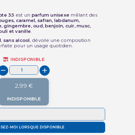
ote 33
est un
parfum unisexe
mêlant des
ouges, caramel, safran, labdanum,
, gingembre, oud, benjoin, cuir, musc,
li et vanille
.
l
,
sans alcool
, dévoile une composition
rfaite pour un usage quotidien.
INDISPONIBLE
2,99 €
INDISPONIBLE
SSEZ-MOI LORSQUE DISPONIBLE