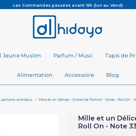
Les Commandes passées avant 15h (lun au Vend)
sont préparées et expédiées le jour même
Besoin d'aide ? Retrouvez notre FAQ
Livraison offerte à partir de 65€ d'achat*
il Jeune Muslim
Parfum / Musc
Tapis de Pr
Alimentation
Accessoire
Blog
s parfums orientaux.
Mille et un Délices - Extrait de Parfum - Mixte - Roll On - N
Mille et un Délic
Roll On - Note 33