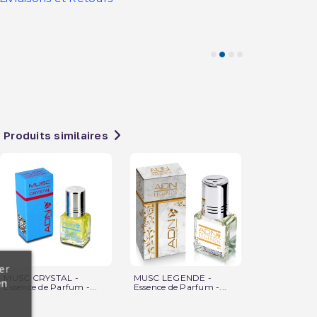
Produits similaires
er
MUSC CRYSTAL -
MUSC LEGENDE -
Amber & Spi
en
Essence de Parfum -...
Essence de Parfum -...
Parfum - Not