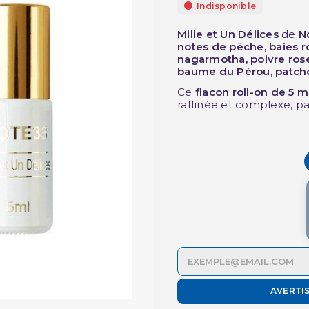
Indisponible
Mille et Un Délices
de
N
notes de pêche, baies r
nagarmotha, poivre rose
baume du Pérou, patchou
Ce
flacon roll-on de 5 m
raffinée et complexe, pa
AVERTI