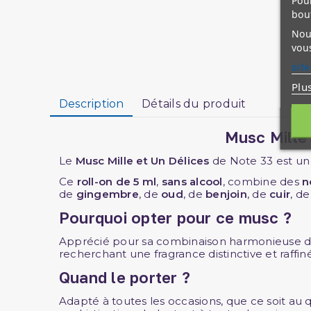
Pour
bou
Nous
vous
site
Plu
Description
Détails du produit
Musc Mille 
Le
Musc Mille et Un Délices
de Note 33 est un 
Ce
roll-on de 5 ml
,
sans alcool
, combine des
n
de
gingembre
, de
oud
, de
benjoin
, de
cuir
, d
Pourquoi opter pour ce musc ?
Apprécié pour sa combinaison harmonieuse de 
recherchant une fragrance distinctive et raffin
Quand le porter ?
Adapté à toutes les occasions, que ce soit au 