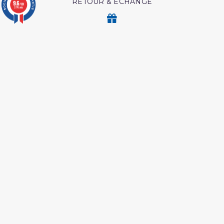
RETOUR & ECHANGE
9.6
/10
3776 avis
CARTES CADEAUX
MODES DE PAIEMENT
Retrouvez nos autres produits
Les secrets de la priere ibn
Hajj et Umra en Images
al qayyim
Les droits des croyantes
Livre comment
mémoriser le coran
L'Islam Est La Sunnah Et
Les intrigues du diable
La Sunnah Est L'Islam
Coffret coran
Ainsi etait le messager
d'allah
Coran tawbah coffret
Livre comment appeler à
allah