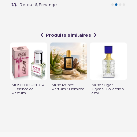
Retour & Echange
Produits similaires
MUSC DOUCEUR
Musc Prince -
Musc Sugar -
Mu
- Essence de
Parfum : Homme
Crystal Collection
Par
Parfum -...
-...
3ml -...