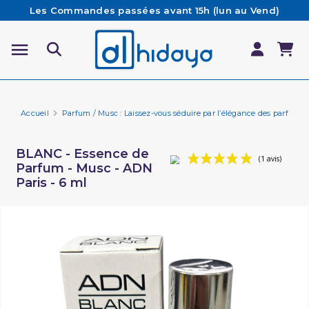
Les Commandes passées avant 15h (lun au Vend)
sont préparées et expédiées le jour même
Besoin d'aide ? Retrouvez notre FAQ
Livraison offerte à partir de 65€ d'achat*
Accueil
Parfum / Musc : Laissez-vous séduire par l’élégance des parfums 
BLANC - Essence de
Parfum - Musc - ADN
Paris - 6 ml
(