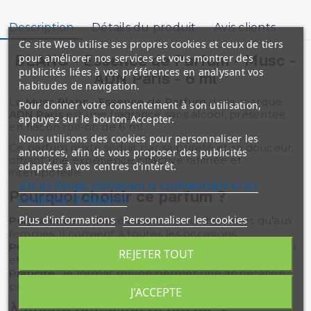
Description
Détails du produit
Avis clients
Ce site Web utilise ses propres cookies et ceux de tiers
BLANC - Essence de Parfum - Musc -
pour améliorer nos services et vous montrer des
publicités liées à vos préférences en analysant vos
ADN Paris - 6 ml
habitudes de navigation.
Le
Musc Blanc - Essence de Parfum
de la marque
Pour donner votre consentement à son utilisation,
ADN Paris
est une fragrance sans alcool, présentée
appuyez sur le bouton Accepter.
en flacon roll-on de 6 ml.
Nous utilisons des cookies pour personnaliser les
Ce parfum mixte séduit par sa pureté et sa douceur,
annonces, afin de vous proposer des publicités
offrant une expérience olfactive raffinée et
adaptées à vos centres d'intérêt.
intemporelle.
site de Google concernant la confidentialité et les
Pourquoi choisir ce parfum ?
conditions d'utilisation
Plus d'informations
Personnaliser les cookies
Polyvalence
: adapté aussi bien aux hommes qu'aux
femmes, il convient à toutes les occasions.
Pureté
: sa composition sans alcool respecte la peau
REJETER TOUT
et préserve l'intensité des arômes.
Praticité
: le format roll-on permet une application
précise et nomade.
J'ACCEPTE
À quelle occasion le porter ?