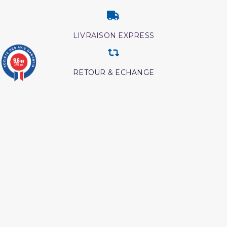
LIVRAISON EXPRESS
9.6
/10
3771 avis
RETOUR & ECHANGE
CARTES CADEAUX
MODES DE PAIEMENT
Retrouvez nos autres produits
Les maladies du coeur
Lecon de tawhid
islam
Les meditation ibn al
Livre boulough al maram