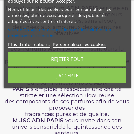
appuyez sur le bouton Accepter.
La maison de parfum
ADN PARIS
est née en
Nous utilisons des cookies pour personnaliser les
2010 de la volonté de créer des senteurs
annonces, afin de vous proposer des publicités
exclusives et originales, sans alcool,
adaptées à vos centres d'intérêt.
destinées aux amoureux des aventures
site de Google concernant la confidentialité et les
olfactives.
conditions d'utilisation
Plus d'informations
Personnaliser les cookies
Les Parfums ADN PARIS
s’inscrit dans la
modernité en proposant un éventail de
REJETER TOUT
parfums aussi surprenants que variés afin de
satisfaire l’ensemble sa clientèle mondiale.
J'ACCEPTE
L’artisan francais
MUSC
ADN
PARIS
s’emploie à respecter une charte
stricte et une sélection rigoureuse
des composants de ses parfums afin de vous
proposer des
fragrances pures et de qualité.
MUSC ADN PARIS
vous invite dans son
univers sensorielde la quintessence des
senteurs.