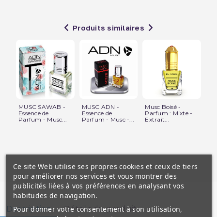
Produits similaires
MUSC SAWAB -
MUSC ADN -
Musc Boisé -
MU
Essence de
Essence de
Parfum : Mixte -
Es
Parfum - Musc...
Parfum - Musc -...
Extrait...
Par
Ce site Web utilise ses propres cookies et ceux de tiers
pour améliorer nos services et vous montrer des
publicités liées à vos préférences en analysant vos
habitudes de navigation.
Description
Détails du produit
Pour donner votre consentement à son utilisation,