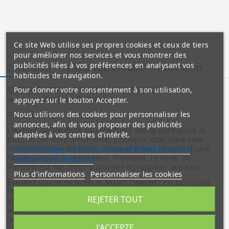
Ce site Web utilise ses propres cookies et ceux de tiers
pour améliorer nos services et vous montrer des
publicités liées à vos préférences en analysant vos
Description
Détails du produit
Avis clients
habitudes de navigation.
Pour donner votre consentement à son utilisation,
EXTRAITS DE PARFUM MUSC DARAJAT
avec applicateur Roll-On
appuyez sur le bouton Accepter.
Nous utilisons des cookies pour personnaliser les
Parfum : Mixte
annonces, afin de vous proposer des publicités
L'extrait de Parfum (ou Parfum) est la catégorie la
adaptées à vos centres d'intérêt.
plus noble en parfumerie, pouvant atteindre une
concentration de 100%, chaque peau réagira d'une
site de Google concernant la confidentialité et les
façon unique à sa senteur. Puissant, l'extrait de
conditions d'utilisation
Parfum est fait pour sublimer et habiller la peau.
Plus d'informations
Personnaliser les cookies
Eveillez vos sens avec le Musc Darajat : ce bouquet
floral fruité et sophistiqué se construit autour d'un
REJETER TOUT
accord suave de violette et de champaca,
accompagné par la délicatesse de la rose et la
gourmandise de la vanille, pour une fragrance florale
J'ACCEPTE
aux consonances orientales inédites.