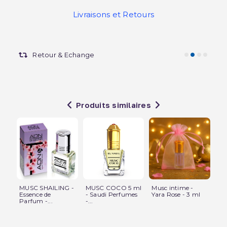
Livraisons et Retours
Retour & Echange
Produits similaires
MUSC SHAILING -
MUSC COCO 5 ml
Musc intime -
Mu
Essence de
- Saudi Perfumes
Yara Rose - 3 ml
Mu
Parfum -...
-...
Sau