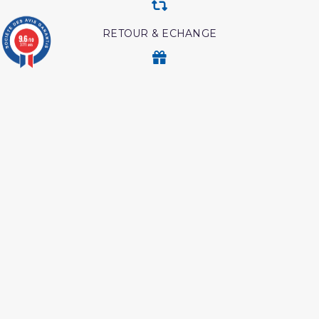
RETOUR & ECHANGE
9.6
/10
3771 avis
CARTES CADEAUX
MODES DE PAIEMENT
Retrouvez nos autres produits
Abrégé de l'exégèse d'ibn
Coran edition tawbah
kathir
Les maladies du coeur
Interpretation islamique
islam
des reves
Ainsi étaient nos pieux
L authentique de l
predecesseur
exégèse d ibn kathîr
Hajj et Umra en Images
Les intrigues du diable
Coran tafsir ibn kathir
Livre comment appeler à