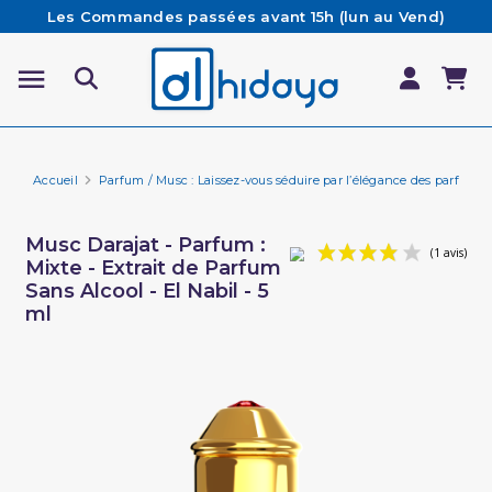
Les Commandes passées avant 15h (lun au Vend)
sont préparées et expédiées le jour même
Besoin d'aide ? Retrouvez notre FAQ
Livraison offerte à partir de 65€ d'achat*
Accueil
Parfum / Musc : Laissez-vous séduire par l’élégance des parfums 
Musc Darajat - Parfum :
Mixte - Extrait de Parfum
Sans Alcool - El Nabil - 5
ml