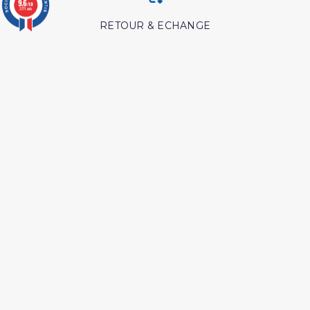
9.6
/10
3771 avis
RETOUR & ECHANGE
CARTES CADEAUX
MODES DE PAIEMENT
Retrouvez nos autres produits
Livre comment
Livre comment appeler à
mémoriser le coran
allah
Les secrets de la priere ibn
Les pensees precieuses
al qayyim
ibn al jawzi
Péchés et guerison
Hajj et Umra en Images
Les maladies du coeur
Les meditation ibn al
islam
qayyim
Medecine prophetique
Les maladies
livre
psychologiques edition