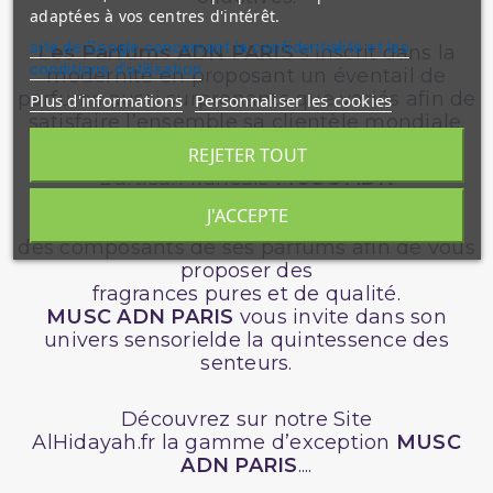
adaptées à vos centres d'intérêt.
site de Google concernant la confidentialité et les
Les Parfums ADN PARIS
s’inscrit dans la
conditions d'utilisation
modernité en proposant un éventail de
parfums aussi surprenants que variés afin de
Plus d'informations
Personnaliser les cookies
satisfaire l’ensemble sa clientèle mondiale.
REJETER TOUT
L’artisan francais
MUSC
ADN
PARIS
s’emploie à respecter une charte
J'ACCEPTE
stricte et une sélection rigoureuse
des composants de ses parfums afin de vous
proposer des
fragrances pures et de qualité.
MUSC ADN PARIS
vous invite dans son
univers sensorielde la quintessence des
senteurs.
Découvrez sur notre Site
AlHidayah.fr la gamme d’exception
MUSC
ADN PARIS
....