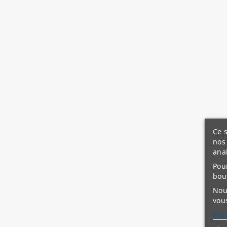
Ce s
nos 
ana
Pour
bou
Nous
vous
site