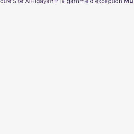
otre Site AlHidayah.fr la gamme d’exception
MU