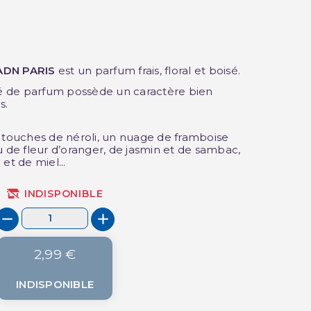
ADN PARIS
est un parfum frais, floral et boisé.
(3 avis)
 de parfum possède un caractère bien
s.
ouches de néroli, un nuage de framboise
u de fleur d’oranger, de jasmin et de sambac,
et de miel...
INDISPONIBLE
2,99 €
INDISPONIBLE