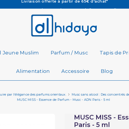
Les Commandes passées avant 15h (lun au Vend)
sont préparées et expédiées le jour même
Besoin d'aide ? Retrouvez notre FAQ
Livraison offerte à partir de 65€ d'achat*
il Jeune Muslim
Parfum / Musc
Tapis de Pr
Alimentation
Accessoire
Blog
uire par l’élégance des parfums orientaux.
Musc sans alcool : Des concentrés de
MUSC MISS - Essence de Parfum - Musc - ADN Paris - 5 ml
MUSC MISS - Ess
Paris - 5 ml