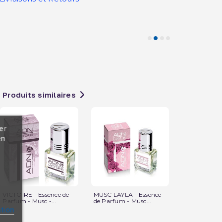
Produits similaires
er
en
VICTOIRE - Essence de
MUSC LAYLA - Essence
Musc Prince 
Parfum - Musc -...
de Parfum - Musc...
Homme -...
ation