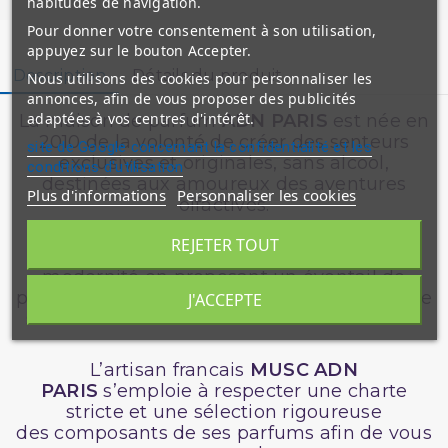
habitudes de navigation.
Pour donner votre consentement à son utilisation,
appuyez sur le bouton Accepter.
Description
Détails du produit
Nous utilisons des cookies pour personnaliser les
annonces, afin de vous proposer des publicités
adaptées à vos centres d'intérêt.
La maison de parfum
ADN PARIS
est née en
2010 de la volonté de créer des senteurs
site de Google concernant la confidentialité et les
exclusives et originales, sans alcool,
conditions d'utilisation
destinées aux amoureux des aventures
Plus d'informations
Personnaliser les cookies
olfactives.
REJETER TOUT
Les Parfums ADN PARIS
s’inscrit dans la
modernité en proposant un éventail de
parfums aussi surprenants que variés afin de
J'ACCEPTE
satisfaire l’ensemble sa clientèle mondiale.
L’artisan francais
MUSC
ADN
PARIS
s’emploie à respecter une charte
stricte et une sélection rigoureuse
des composants de ses parfums afin de vous