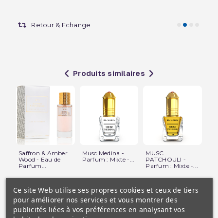
Retour & Echange
Produits similaires
Saffron & Amber
Musc Medina -
MUSC
Va
Wood - Eau de
Parfum : Mixte -...
PATCHOULI -
Ro
Parfum...
Parfum : Mixte -...
de.
Ce site Web utilise ses propres cookies et ceux de tiers
pour améliorer nos services et vous montrer des
publicités liées à vos préférences en analysant vos