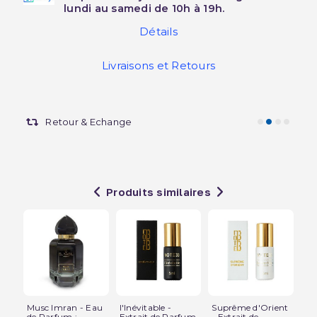
lundi au samedi de 10h à 19h.
Détails
Livraisons et Retours
Retour & Echange
Produits similaires
Musc Imran - Eau
l'Inévitable -
Suprême d'Orient
Mu
de Parfum :
Extrait de Parfum
- Extrait de
Sa