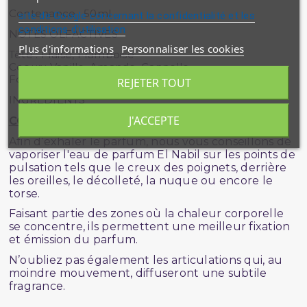
Contenance : 50ml
site de Google concernant la confidentialité et les
conditions d'utilisation
NOTES OLFACTIVES
Plus d'informations
Personnaliser les cookies
Tête : Fraise, Framboise
Coeur : Vanille, Amande, Cannelle
Fond : Ambre doux
REJETER TOUT
INGRÉDIENTS
J'ACCEPTE
CONSEILS D'UTILISATION
Afin d’exhaler le parfum, nous vous conseillons de
vaporiser l'eau de parfum El Nabil sur les points de
pulsation tels que le creux des poignets, derrière
les oreilles, le décolleté, la nuque ou encore le
torse.
Faisant partie des zones où la chaleur corporelle
se concentre, ils permettent une meilleur fixation
et émission du parfum.
N’oubliez pas également les articulations qui, au
moindre mouvement, diffuseront une subtile
fragrance.