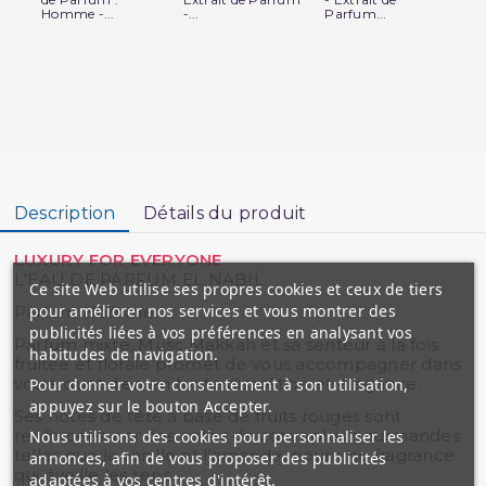
Homme -...
-...
Parfum...
-...
Description
Détails du produit
LUXURY FOR EVERYONE
L'EAU DE PARFUM EL NABIL
Ce site Web utilise ses propres cookies et ceux de tiers
pour améliorer nos services et vous montrer des
Parfum Homme.
publicités liées à vos préférences en analysant vos
Parfum mixte, Musc Makkah et sa senteur à la fois
habitudes de navigation.
fruitée et florale promet de vous accompagner dans
votre quotidien en toute discrétion et élégance.
Pour donner votre consentement à son utilisation,
appuyez sur le bouton Accepter.
Ses notes de tête à base de fruits rouges sont
renforcées par des notes de cœur plus gourmandes
Nous utilisons des cookies pour personnaliser les
telles que la vanille et l’amande, pour une fragrance
annonces, afin de vous proposer des publicités
qui éveille les sens.
adaptées à vos centres d'intérêt.