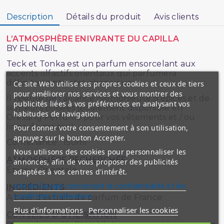
Description
Détails du produit
Avis clients
L’ATMOSPHÈRE ENIVRANTE DU CAPILLA
BY EL NABIL
Teck et Tonka est un parfum ensorcelant aux
accents olfactifs orientaux qui parfumera
délicatement votre chez-vous.
Ce site Web utilise ses propres cookies et ceux de tiers
pour améliorer nos services et vous montrer des
Il résulte de l’alliance harmonieuse d’épices et de
publicités liées à vos préférences en analysant vos
senteurs boisées (également disponible en
habitudes de navigation.
Dressing Perfume pour vos vêtements et / ou
linge de maison).
Pour donner votre consentement à son utilisation,
appuyez sur le bouton Accepter.
Contenance : 150ml
Nous utilisons des cookies pour personnaliser les
ATMOSPHÈRE RECHERCHÉE
annonces, afin de vous proposer des publicités
Épicée, Orientale
adaptées à vos centres d'intérêt.
site de Google concernant la confidentialité et les
INGRÉDIENTS
conditions d'utilisation
A base d'extraits de parfum de France
Plus d'informations
Personnaliser les cookies
CONSEILS D'UTILISATION