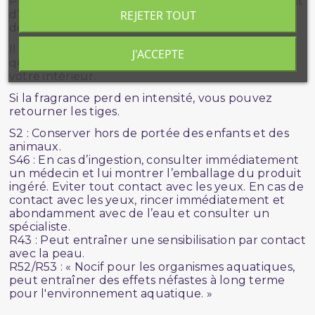
Placez le capilla El Nabil dans votre intérieur avant
REJETER TOUT
d’y glisser les tiges de bois afin qu’elles s’imbibent
de parfum.
Il suffit de quelques secondes seulement pour
J'ACCEPTE
que la fragrance se diffuse par capillarité dans
votre intérieur.
Si la fragrance perd en intensité, vous pouvez
retourner les tiges.
S2 : Conserver hors de portée des enfants et des
animaux.
S46 : En cas d’ingestion, consulter immédiatement
un médecin et lui montrer l’emballage du produit
ingéré. Eviter tout contact avec les yeux. En cas de
contact avec les yeux, rincer immédiatement et
abondamment avec de l’eau et consulter un
spécialiste.
R43 : Peut entraîner une sensibilisation par contact
avec la peau.
R52/R53 : « Nocif pour les organismes aquatiques,
peut entraîner des effets néfastes à long terme
pour l'environnement aquatique. »