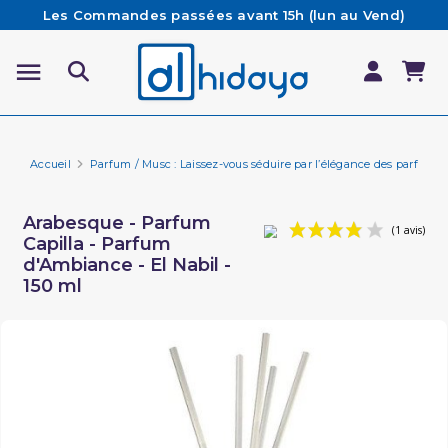
Les Commandes passées avant 15h (lun au Vend)
sont préparées et expédiées le jour même
Besoin d'aide ? Retrouvez notre FAQ
Livraison offerte à partir de 65€ d'achat*
Accueil
Parfum / Musc : Laissez-vous séduire par l’élégance des parfums 
Arabesque - Parfum
Capilla - Parfum
d'Ambiance - El Nabil -
150 ml