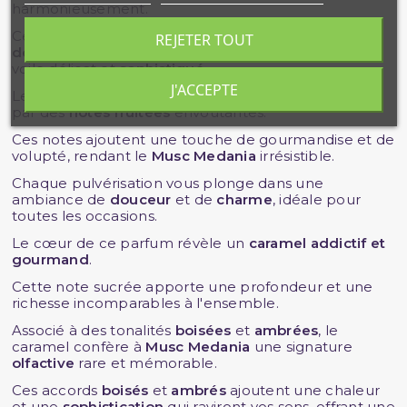
harmonieusement.
Ces notes florales apportent une
fraîcheur
et une
REJETER TOUT
douceur inégalées
, enveloppant votre peau d'un
voile délicat et
sophistiqué
.
J'ACCEPTE
Les accords floraux sont magnifiquement rehaussés
par des
notes fruitées
envoûtantes.
Ces notes ajoutent une touche de gourmandise et de
volupté, rendant le
Musc Medania
irrésistible.
Chaque pulvérisation vous plonge dans une
ambiance de
douceur
et de
charme
, idéale pour
toutes les occasions.
Le cœur de ce parfum révèle un
caramel addictif et
gourmand
.
Cette note sucrée apporte une profondeur et une
richesse incomparables à l'ensemble.
Associé à des tonalités
boisées
et
ambrées
, le
caramel confère à
Musc Medania
une signature
olfactive
rare et mémorable.
Ces accords
boisés
et
ambrés
ajoutent une chaleur
et une
sophistication
qui raviront vos sens, offrant une