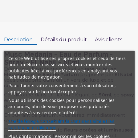
Description
Détails du produit
Avis clients
Musc Medania - Eau de Parfum -
Ce site Web utilise ses propres cookies et ceux de tiers
Spray - El Nabil - 50ml
pour améliorer nos services et vous montrer des
Découvrez l'expérience olfactive
rare
de
Musc
publicités liées à vos préférences en analysant vos
Medania
. Cette
Eau de Parfum
proposée par
El Nabil
habitudes de navigation.
vous transporte dans un univers de luxe et de
Pour donner votre consentement à son utilisation,
raffinement
.
appuyez sur le bouton Accepter.
Conditionné dans un flacon élégant de
50ml
, ce
spray
Nous utilisons des cookies pour personnaliser les
est le compagnon idéal pour
sublimer
votre
quotidien.
annonces, afin de vous proposer des publicités
adaptées à vos centres d'intérêt.
En ouvrant ce parfum, vous serez immédiatement
séduit par ses accords floraux.
site de Google concernant la confidentialité et les
conditions d'utilisation
Flânez dans un jardin de
fleurs dorées et lumineuses
où la
rose
, l'
iris
et la
fleur d'oranger
se marient
Plus d'informations
Personnaliser les cookies