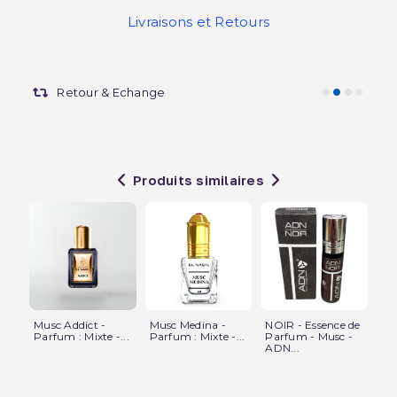
Livraisons et Retours
Retour & Echange
Produits similaires
Musc Addict -
Musc Medina -
NOIR - Essence de
Mu
Parfum : Mixte -...
Parfum : Mixte -...
Parfum - Musc -
de
ADN...
-...