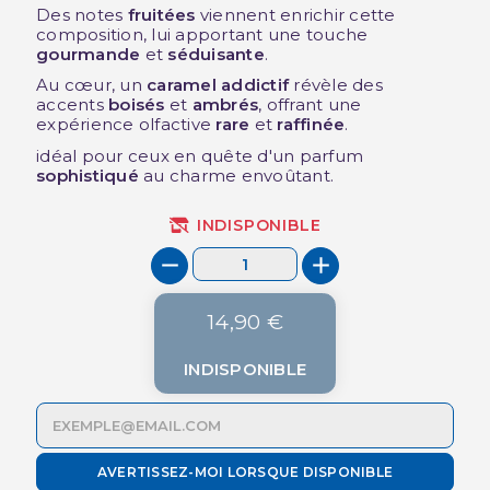
Des notes
fruitées
viennent enrichir cette
composition, lui apportant une touche
gourmande
et
séduisante
.
Au cœur, un
caramel addictif
révèle des
accents
boisés
et
ambrés
, offrant une
expérience olfactive
rare
et
raffinée
.
idéal pour ceux en quête d'un parfum
sophistiqué
au charme envoûtant.
INDISPONIBLE
14,90 €
INDISPONIBLE
AVERTISSEZ-MOI LORSQUE DISPONIBLE