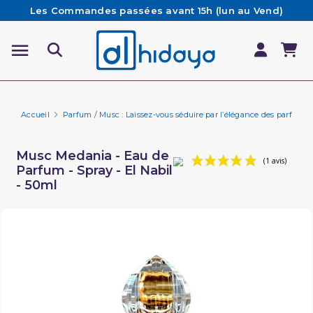
Les Commandes passées avant 15h (lun au Vend)
sont préparées et expédiées le jour même
Besoin d'aide ? Retrouvez notre FAQ
Livraison offerte à partir de 65€ d'achat*
Accueil
Parfum / Musc : Laissez-vous séduire par l’élégance des parfums 
Musc Medania - Eau de
Parfum - Spray - El Nabil
- 50ml
(