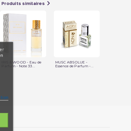
Produits similaires
er
en
IRIS & WOOD - Eau de
MUSC ABSOLUE -
Musc Brown
Parfum - Note 33...
Essence de Parfum -...
Parfum : Mixt
ation