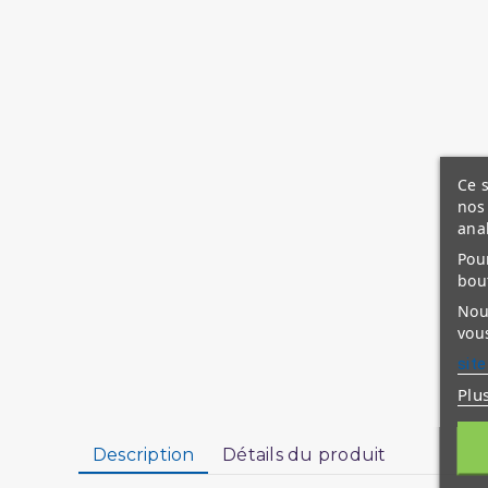
Ce s
nos 
ana
Pour
bou
Nous
vous
site
Plu
Description
Détails du produit