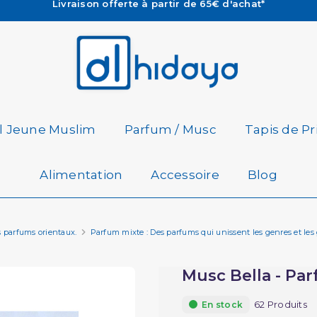
Les Commandes passées avant 15h (lun au Vend)
sont préparées et expédiées le jour même
Besoin d'aide ? Retrouvez notre FAQ
Livraison offerte à partir de 65€ d'achat*
il Jeune Muslim
Parfum / Musc
Tapis de Pr
Alimentation
Accessoire
Blog
s parfums orientaux.
Parfum mixte : Des parfums qui unissent les genres et les 
Musc Bella - Par
62 Produits
En stock