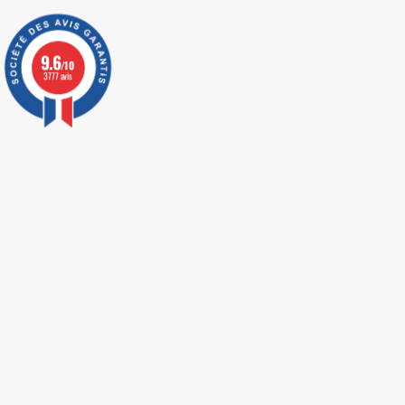
9.6
/10
3777 avis
LIVRAISON EXPRESS