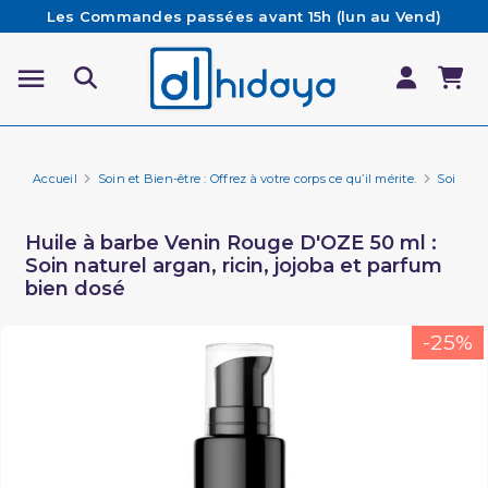
Les Commandes passées avant 15h (lun au Vend)
sont préparées et expédiées le jour même
Besoin d'aide ? Retrouvez notre FAQ
Livraison offerte à partir de 65€ d'achat*
Accueil
Soin et Bien-être : Offrez à votre corps ce qu’il mérite.
Soin de 
Huile à barbe Venin Rouge D'OZE 50 ml :
Soin naturel argan, ricin, jojoba et parfum
bien dosé
-25%