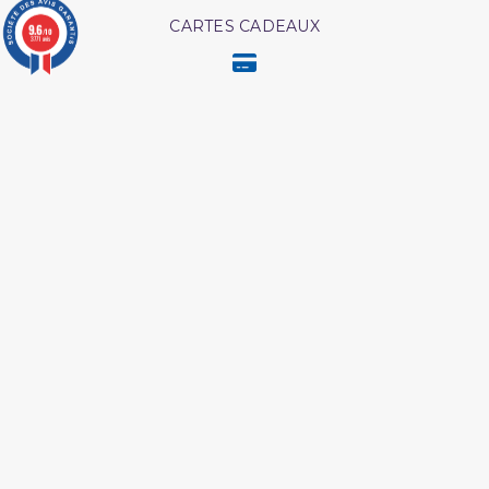
CARTES CADEAUX
9.6
/10
3771 avis
MODES DE PAIEMENT
Retrouvez nos autres produits
Les maladies
Shaykh al albani
psychologiques edition
tawbah
L authentique de l
L'Islam Est La Sunnah Et
exégèse d ibn kathîr
La Sunnah Est L'Islam
L essentiel de la vie du
Livre La Prière Pourquoi
prophète
Coffret coran
Medecine prophetique
livre
Ainsi étaient nos pieux
Livre comment
predecesseur
mémoriser le coran
Lecon de tawhid
Les maladies du coeur
islam