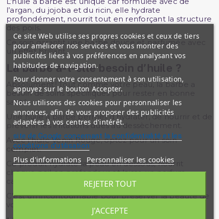
L’huile à barbe est unique car formulée avec de
l’argan, du jojoba et du ricin, elle hydrate
profondément, nourrit tout en renforçant la structure
des poils.
Ce site Web utilise ses propres cookies et ceux de tiers
Ce soin garantit une barbe douce et parfumée avec
pour améliorer nos services et vous montrer des
un effet brillant.
publicités liées à vos préférences en analysant vos
habitudes de navigation.
La barbe a-t-elle besoin d’huile ?
Pour donner votre consentement à son utilisation,
Absolument ! Tout comme votre peau, la barbe a
appuyez sur le bouton Accepter.
besoin de soins spécifiques pour rester en bonne
santé.
Nous utilisons des cookies pour personnaliser les
annonces, afin de vous proposer des publicités
Une huile à barbe permet d’hydrater, de nourrir et de
adaptées à vos centres d'intérêt.
prévenir les irritations dues au dessèchement.
site de Google concernant la confidentialité et les
Avec l’huile Venin Rouge, optez pour un soin
conditions d'utilisation
complet.
Plus d'informations
Personnaliser les cookies
Ce produit hydrate la peau en dessous, nourrit
chaque poil en profondeur et laisse un parfum
captivant.
REJETER TOUT
C’est un incontournable pour préserver la beauté de
votre barbe.
J'ACCEPTE