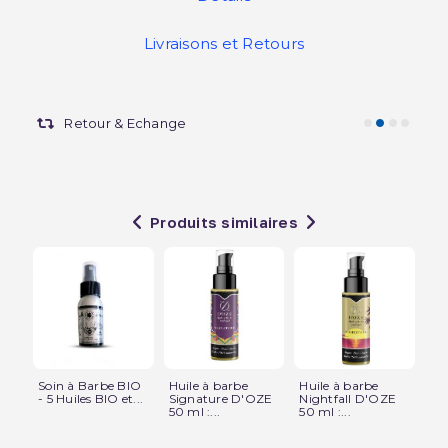
Livraisons et Retours
Retour & Echange
Produits similaires
Soin à Barbe BIO
Huile à barbe
Huile à barbe
Hu
- 5 Huiles BIO et...
Signature D'OZE
Nightfall D'OZE
Ja
50 ml :...
50 ml :...
D'