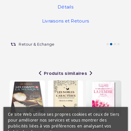
Détails
Livraisons et Retours
Retour & Echange
Produits similaires
Ce site Web utilise ses propres cookies et ceux de tiers
pour améliorer nos services et vous montrer des
Les Chants & La
Les Nobles
Les Règles
Un
Musique - Edition
Caractères - Sâlih
Religieuses
Ex
publicités liées à vos préférences en analysant vos
Al...
Ibn...
Relatives à la...
aux