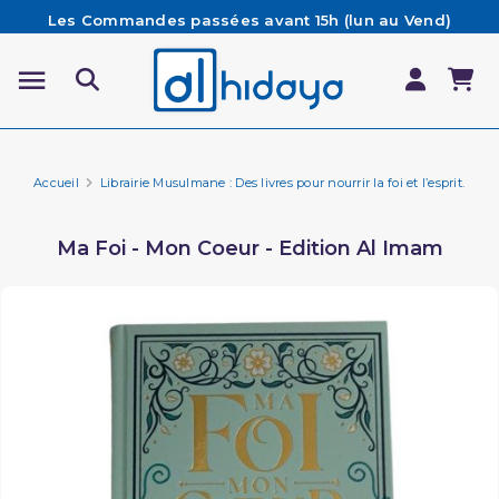
Les Commandes passées avant 15h (lun au Vend)
sont préparées et expédiées le jour même
Besoin d'aide ? Retrouvez notre FAQ
Livraison offerte à partir de 65€ d'achat*
Accueil
Librairie Musulmane : Des livres pour nourrir la foi et l’esprit.
Fa
Ma Foi - Mon Coeur - Edition Al Imam