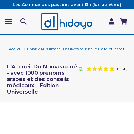
Les Commandes passées avant 15h (lun au Vend)
sont préparées et expédiées le jour même
Besoin d'aide ? Retrouvez notre FAQ
Livraison offerte à partir de 65€ d'achat*
Accueil
Librairie Musulmane : Des livres pour nourrir la foi et l’esprit.
Li
L'Accueil Du Nouveau-né
- avec 1000 prénoms
arabes et des conseils
médicaux - Edition
Universelle