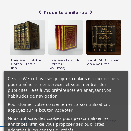
Produits similaires
Exégése du Noble
Exégèse -Tafsir du
Sahîh Al Boukhârî
M
Coran - Tafsir
Coran (3
en 4 volume -...
(S
Ibn...
Volumes)...
de 
Ce site Web utilise ses propres cookies et ceux de tiers
pour améliorer nos services et vous montrer des
publicités liées à vos préférences en analysant vos
habitudes de navigation.
Pour donner votre consentement à son utilisation,
appuyez sur le bouton Accepter.
Nous utilisons des cookies pour personnaliser les
Description
Détails du produit
Avis clients
annonces, afin de vous proposer des publicités
adaptées à vos centres d'intérêt.