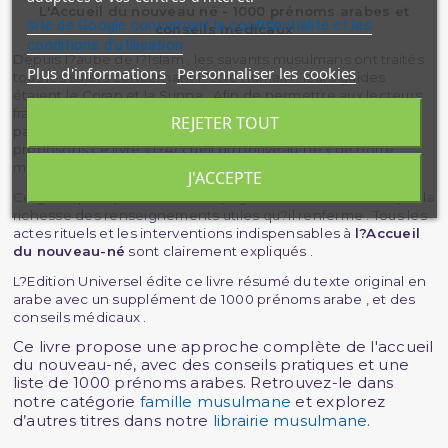
L'Accueil du nouveau né - 1000 prénoms arabes et
site de Google concernant la confidentialité et les
conseils médicaux
conditions d'utilisation
Depuis l?aube de l?Islam , les savants musulmans ont traités
Plus d'informations
Personnaliser les cookies
tous les sujets concernant l?être humain , leurs guides
étaient le Coran et la Sunna . Afin de permettre aux lecteurs
francophones de bénéficier de tous les bienfaits accordés
REJETER TOUT
par ALLAH lors de la naissance d?un enfant , nous vous
proposons ce livre « l?Accueil du nouveau-né » de notre
maître Ibn Qayyim .
J'ACCEPTE
Ce guide pratique vous accompagnera et vous éclairera par la
richesse des renseignements utiles qu?il renferme . Tous les
actes rituels et les interventions indispensables à
l?Accueil
du nouveau-né
sont clairement expliqués .
L?Edition Universel édite ce livre résumé du texte original en
arabe avec un supplément de 1000 prénoms arabe , et des
conseils médicaux .
Ce livre propose une approche complète de l'accueil
du nouveau-né, avec des conseils pratiques et une
liste de 1000 prénoms arabes. Retrouvez-le dans
notre catégorie
famille musulmane
et explorez
d’autres titres dans notre
librairie musulmane
.