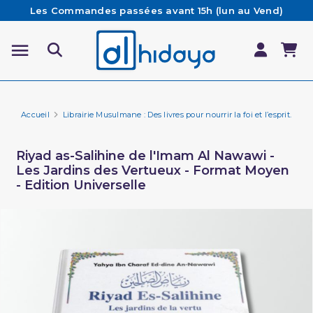
Les Commandes passées avant 15h (lun au Vend)
sont préparées et expédiées le jour même
Besoin d'aide ? Retrouvez notre FAQ
Livraison offerte à partir de 65€ d'achat*
Accueil
Librairie Musulmane : Des livres pour nourrir la foi et l’esprit.
Li
Riyad as-Salihine de l'Imam Al Nawawi -
Les Jardins des Vertueux - Format Moyen
- Edition Universelle