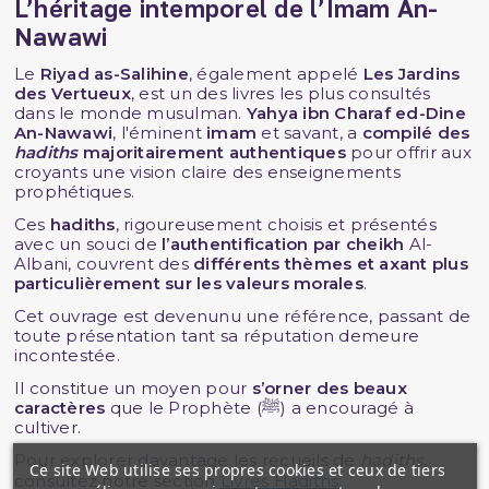
L’héritage intemporel de l’Imam An-
Nawawi
Le
Riyad as-Salihine
, également appelé
Les Jardins
des Vertueux
, est un des livres les plus consultés
dans le monde musulman.
Yahya ibn Charaf ed-Dine
An-Nawawi
, l'éminent
imam
et savant, a
compilé des
hadiths
majoritairement authentiques
pour offrir aux
croyants une vision claire des enseignements
prophétiques.
Ces
hadiths
, rigoureusement choisis et présentés
avec un souci de
l’authentification par cheikh
Al-
Albani, couvrent des
différents thèmes et axant plus
particulièrement sur les valeurs morales
.
Cet ouvrage est devenunu une référence, passant de
toute présentation tant sa réputation demeure
incontestée.
Il constitue un moyen pour
s’orner des beaux
caractères
que le Prophète (ﷺ) a encouragé à
cultiver.
Pour explorer davantage les recueils de
hadiths
,
Ce site Web utilise ses propres cookies et ceux de tiers
consultez notre section
Livres Hadiths
.