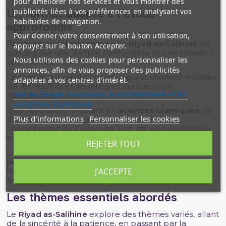
pour améliorer nos services et vous montrer des
publicités liées à vos préférences en analysant vos
Un format adapté à l’étude
habitudes de navigation.
approfondie
Pour donner votre consentement à son utilisation,
Présenté en
format moyen
, le
Riyad as-Salihine
est
appuyez sur le bouton Accepter.
conçu pour une lecture confortable et une réflexion
Nous utilisons des cookies pour personnaliser les
approfondie.
annonces, afin de vous proposer des publicités
Ce format est idéal pour ceux qui souhaitent méditer
adaptées à vos centres d'intérêt.
sur les
hadiths
et les intégrer dans leur vie
site de Google concernant la confidentialité et les
quotidienne.
conditions d'utilisation
Que vous soyez étudiant en
sciences islamiques
ou
Plus d'informations
Personnaliser les cookies
simplement désireux d'approfondir votre
connaissance de l'’
Islam
, ce livre est un compagnon
indispensable.
REJETER TOUT
Ce recueil est aussi un lien direct entre la
tradition
prophétique
et la
vie pratique du musulman
,
J'ACCEPTE
facilitant ainsi la mise en place des préceptes
islamiques
dans le quotidien.
Les thèmes essentiels abordés
Le
Riyad as-Salihine
explore des thèmes variés, allant
de la sincérité à la patience, en passant par la