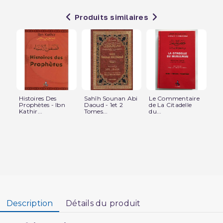
Produits similaires
Histoires Des
Sahîh Sounan Abi
Le Commentaire
Gui
Prophètes - Ibn
Daoud - 1et 2
de La Citadelle
F
Kathir...
Tomes...
du...
Mu
Fda
Description
Détails du produit