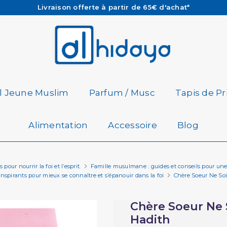
Les Commandes passées avant 15h (lun au Vend)
sont préparées et expédiées le jour même
Besoin d'aide ? Retrouvez notre FAQ
Livraison offerte à partir de 65€ d'achat*
il Jeune Muslim
Parfum / Musc
Tapis de Pr
Alimentation
Accessoire
Blog
pour nourrir la foi et l’esprit.
Famille musulmane : guides et conseils pour une
pirants pour mieux se connaître et s’épanouir dans la foi
Chère Soeur Ne Sois
Chère Soeur Ne S
Hadith