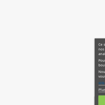
Ce s
nos 
ana
Pour
bou
Nous
vous
site
Plu