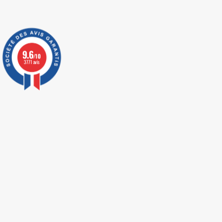
9.6
/10
3771 avis
LIVRAISON EXPRESS