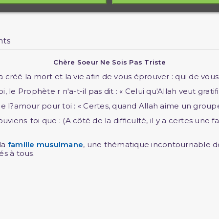
nts
Chère Soeur Ne Sois Pas Triste
 a créé la mort et la vie afin de vous éprouver : qui de vou
e Prophète r n'a-t-il pas dit : « Celui qu'Allah veut gratifie
e de l?amour pour toi : « Certes, quand Allah aime un group
iens-toi que : (A côté de la difficulté, il y a certes une faci
 la
famille musulmane
, une thématique incontournable 
s à tous.