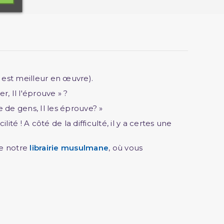
s est meilleur en œuvre).
r, Il l'éprouve » ?
e de gens, Il les éprouve? »
lité ! A côté de la difficulté, il y a certes une
de notre
librairie musulmane
, où vous