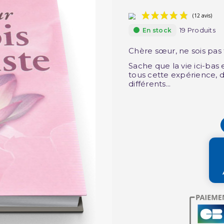
19 Produits
En stock
Chère sœur, ne sois pas t
Sache que la vie ici-bas
tous cette expérience, 
différents...