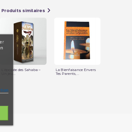
Produits similaires
er
en
L’épopée des Sahaba –
La Bienfaisance Envers
Les Histoires
Un jeu...
Tes Parents,...
Prophètes po
ation