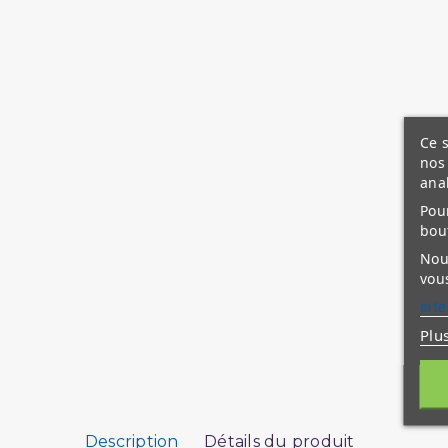
Ce s
nos 
ana
Pour
bou
Nous
vous
site
Plu
Description
Détails du produit