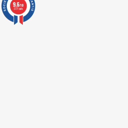
9.6
/10
3771 avis
LIVRAISON EXPRESS
Tout savoir sur le hajj et la omra