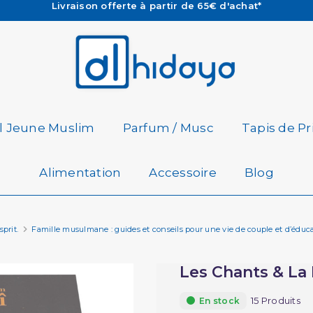
Les Commandes passées avant 15h (lun au Vend)
sont préparées et expédiées le jour même
Besoin d'aide ? Retrouvez notre FAQ
Livraison offerte à partir de 65€ d'achat*
il Jeune Muslim
Parfum / Musc
Tapis de Pr
Alimentation
Accessoire
Blog
sprit.
Famille musulmane : guides et conseils pour une vie de couple et d’éduc
Les Chants & La 
15 Produits
En stock