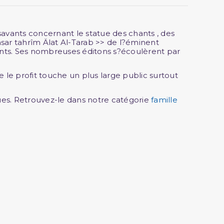
avants concernant le statue des chants , des
asar tahrîm Älat Al-Tarab >> de l?éminent
ants. Ses nombreuses éditons s?écoulèrent par
 le profit touche un plus large public surtout
ques. Retrouvez-le dans notre catégorie
famille