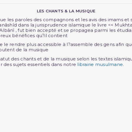
LES CHANTS & LA MUSIQUE
ue les paroles des compagnons et les avis des imams et s
anâshîd dans la jurisprudence islamique le livre << Mukht
Albânî , fut bien accepté et se propagea parmi les étudi
reux bénéfices qu?il contient
le rendre plus accessible à l?assemble des gens afin que
outent de la musique
statut des chants et de la musique selon les textes islami
r des sujets essentiels dans notre
librairie musulmane
.