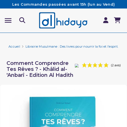
Les Commandes passées avant 15h (lun au Vend)
sont préparées et expédiées le jour même
Besoin d'aide ? Retrouvez notre FAQ
Livraison offerte à partir de 65€ d'achat*
Accueil
Librairie Musulmane : Des livres pour nourrir la foi et l’esprit.
Li
Comment Comprendre
Tes Rêves ? - Khâlid al-
'Anbarî - Edition Al Hadith