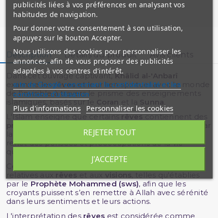
publicités liées à vos préférences en analysant vos
habitudes de navigation.
Pour donner votre consentement à son utilisation,
appuyez sur le bouton Accepter.
Nous utilisons des cookies pour personnaliser les
Description
Détails du produit
Avis clients
annonces, afin de vous proposer des publicités
adaptées à vos centres d'intérêt.
Dans cet ouvrage captivant,
Khâlid al-'Anbarî
examine les
rêves
et leur lien spirituel avec le monde
site de Google concernant la confidentialité et les
de l'invisible à travers le prisme des enseignements
conditions d'utilisation
islamiques, basés sur le
Coran
et la
Sunna
.
Plus d'informations
Personnaliser les cookies
L'Islam enseigne que certains
rêves
contiennent des
prédictions divines
, révélant des aspects du futur par
REJETER TOUT
la volonté d'
Allah
, tandis que d'autres ne sont que le
reflet des pensées et préoccupations de la vie
quotidienne.
J'ACCEPTE
Ce livre explore en détail les règles et
bienséances
relatives aux
rêves
et aux
visions
, telles qu'établies
par le
Prophète Mohammed (sws)
, afin que les
croyants puissent s’en remettre à Allah avec sérénité
dans leurs sentiments et leurs actions.
L'interprétation des
rêves
est considérée comme