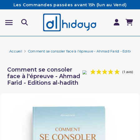
Les Commandes passées avant 15h (lun au Vend)
sont préparées et expédiées le jour même
Besoin d'aide ? Retrouvez notre FAQ
Livraison offerte à partir de 65€ d'achat*
Accueil
Comment se consoler face à l'épreuve - Ahmad Farîd - Editions a
Comment se consoler
face à l'épreuve - Ahmad
Farîd - Editions al-hadith