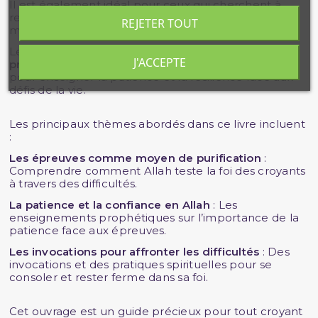
Il est également idéal pour ceux qui cherchent à
renforcer leur
relation avec Allah
à travers une
REJETER TOUT
meilleure compréhension des épreuves.
Les
étudiants en sciences islamiques
et les
J'ACCEPTE
prédicateurs
trouveront dans ce livre un guide utile
pour enseigner la patience et la résilience face aux
défis de la vie.
Les principaux thèmes abordés dans ce livre incluent
:
Les épreuves comme moyen de purification
:
Comprendre comment Allah teste la foi des croyants
à travers des difficultés.
La patience et la confiance en Allah
: Les
enseignements prophétiques sur l’importance de la
patience face aux épreuves.
Les invocations pour affronter les difficultés
: Des
invocations et des pratiques spirituelles pour se
consoler et rester ferme dans sa foi.
Cet ouvrage est un guide précieux pour tout croyant