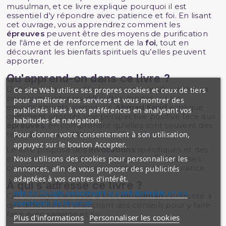
musulman, et ce livre explique pourquoi il est
essentiel d'y répondre avec patience et foi. En lisant
cet ouvrage, vous apprendrez comment les
épreuves
peuvent être des moyens de purification
de l'âme et de renforcement de la
foi
, tout en
découvrant les bienfaits spirituels qu’elles peuvent
apporter.
Qu'apprend-on dans ce livre ?
Dans ce livre, vous découvrirez des
outils pratiques
Ce site Web utilise ses propres cookies et ceux de tiers
pour surmonter les difficultés, fondés sur les
pour améliorer nos services et vous montrer des
enseignements islamiques.
Ahmad Farîd
explique
publicités liées à vos préférences en analysant vos
comment adopter une perspective positive face aux
habitudes de navigation.
épreuves
, en comprenant qu'elles sont souvent des
Pour donner votre consentement à son utilisation,
tests de la part d'Allah pour élever le croyant.
appuyez sur le bouton Accepter.
Le livre propose des
invocations
spécifiques et des
Nous utilisons des cookies pour personnaliser les
exemples tirés de la vie du Prophète ﷺ et de ses
compagnons pour inspirer patience et endurance.
annonces, afin de vous proposer des publicités
adaptées à vos centres d'intérêt.
À qui s'adresse ce livre ?
site de Google concernant la confidentialité et les
Cet ouvrage s’adresse à tout
musulman
confronté à
conditions d'utilisation
des difficultés et cherchant des conseils pour y faire
face avec sagesse et foi.
Plus d'informations
Personnaliser les cookies