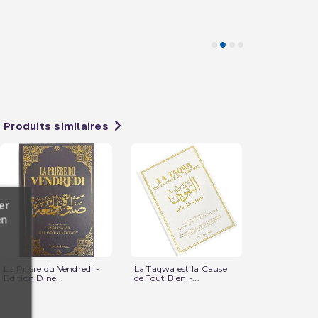
Produits similaires
er
en
La Prière du Vendredi -
La Taqwa est la Cause
Le Rôle de 
Edition Dine...
de Tout Bien -...
dans l'Educat