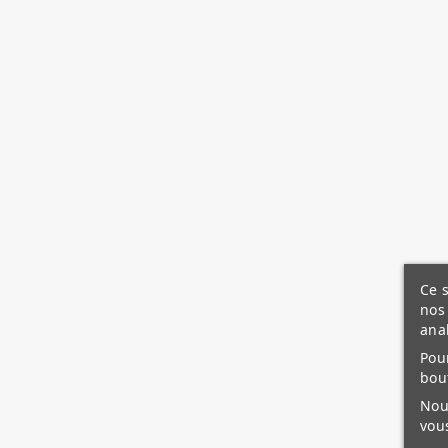
Ce s
nos 
ana
Pour
bou
Nous
vous