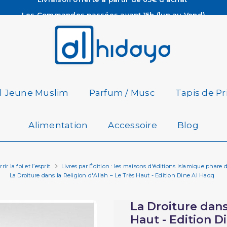
Les Commandes passées avant 15h (lun au Vend)
sont préparées et expédiées le jour même
Besoin d'aide ? Retrouvez notre FAQ
Livraison offerte à partir de 65€ d'achat*
il Jeune Muslim
Parfum / Musc
Tapis de Pr
Alimentation
Accessoire
Blog
r la foi et l’esprit.
Livres par Édition : les maisons d'éditions islamique phare 
La Droiture dans la Religion d'Allah – Le Très Haut - Edition Dine Al Haqq
La Droiture dans 
Haut - Edition D