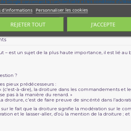
 de Google concernant la confidentialité et les conditions d'utilis
s d'informations
Personnaliser les cookies
REJETER TOUT
J'ACCEPTE
nts
ut – est un sujet de la plus haute importance, il est lié au
estion ?
es pieux prédécesseurs :
 : « (c'est-à-dire), la droiture dans les commandements et les
use pas à la manière du renard. »
« La droiture, c’est de faire preuve de sincérité dans l'adorat
t sur le fait que la droiture signifie la modération sur l
tion et le laisser-aller, d’où la mention de la droiture ; et