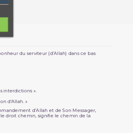
ation
 bonheur du serviteur (d’Allah) dans ce bas
 interdictions ».
ion d'Allah. »
e commandement d’Allah et de Son Messager,
 le droit chemin, signifie le chemin de la