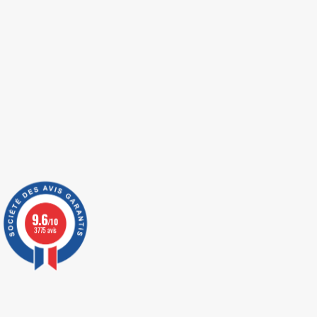
9.6
/10
3775 avis