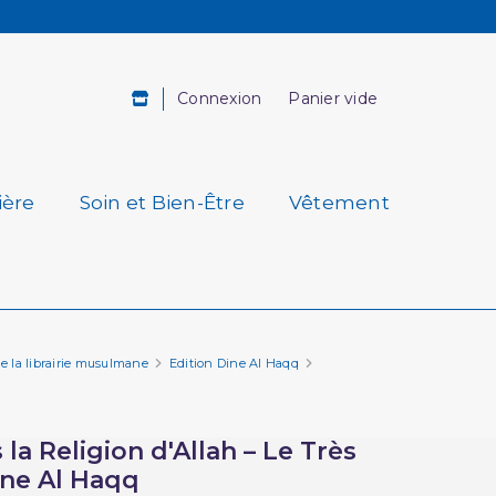
Connexion
Panier vide
ière
Soin et Bien-Être
Vêtement
de la librairie musulmane
Edition Dine Al Haqq
la Religion d'Allah – Le Très
ine Al Haqq