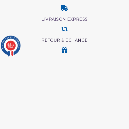
LIVRAISON EXPRESS
RETOUR & ECHANGE
9.6
/10
3771 avis
CARTES CADEAUX
MODES DE PAIEMENT
Retrouvez nos autres produits
Coran tawbah coffret
Interpretation islamique
des reves
L authentique de l
Livre comment appeler à