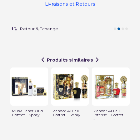
Livraisons et Retours
Retour & Echange
Produits similaires
Musk Taher Oud -
Zahoor Al Lail -
Zahoor Al Lail
Kh
Coffret - Spray...
Coffret - Spray...
Intense - Coffret
Whi
-...
Spr