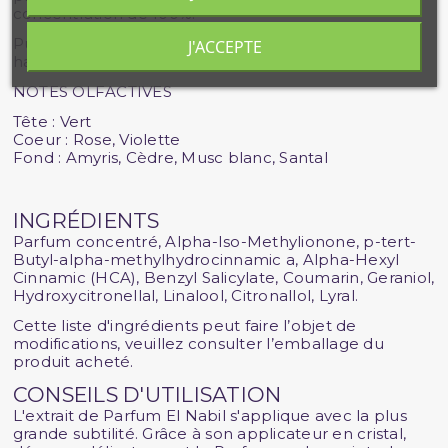
concentration de 100%.
Puissant, l'extrait de Parfum est fait pour sublimer et
J'ACCEPTE
habiller la peau.
NOTES OLFACTIVES
Tête : Vert
Coeur : Rose, Violette
Fond : Amyris, Cèdre, Musc blanc, Santal
INGRÉDIENTS
Parfum concentré, Alpha-Iso-Methylionone, p-tert-
Butyl-alpha-methylhydrocinnamic a, Alpha-Hexyl
Cinnamic (HCA), Benzyl Salicylate, Coumarin, Geraniol,
Hydroxycitronellal, Linalool, Citronallol, Lyral.
Cette liste d'ingrédients peut faire l’objet de
modifications, veuillez consulter l’emballage du
produit acheté.
CONSEILS D'UTILISATION
L'extrait de Parfum El Nabil s'applique avec la plus
grande subtilité. Grâce à son applicateur en cristal,