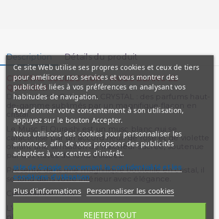
Description
Détails du produit
Ce site Web utilise ses propres cookies et ceux de tiers
pour améliorer nos services et vous montrer des
CRYSTAL COLLECTION - MUSC BLANC EL
publicités liées à vos préférences en analysant vos
QURAISHI
habitudes de navigation.
Découvrez la Collection CRYSTAL : des parfums haut-
de-gamme sublimés par un magnifique flacon en
Pour donner votre consentement à son utilisation,
cristal.
appuyez sur le bouton Accepter.
Le Musc El Quraishi est un musc blanc qui se
Nous utilisons des cookies pour personnaliser les
caractérise par un accord fleuri de rose et de violette
annonces, afin de vous proposer des publicités
offrant une sensation de fraîcheur sucrée, soutenue
adaptées à vos centres d'intérêt.
par des notes de fond boisées.
site de Google concernant la confidentialité et les
Présenté dans une magnifique bouteille en cristal, il
conditions d'utilisation
se fond dans votre intérieur avec élégance.
Plus d'informations
Personnaliser les cookies
Contenance : 3ml
L'extrait de Parfum (ou Parfum) est la catégorie la
REJETER TOUT
plus noble en parfumerie, pouvant atteindre une