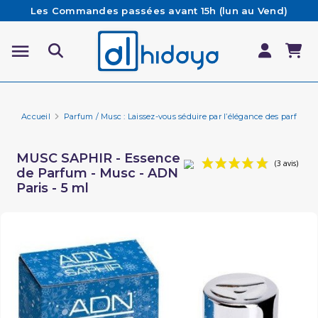
Les Commandes passées avant 15h (lun au Vend)
sont préparées et expédiées le jour même
Besoin d'aide ? Retrouvez notre FAQ
Livraison offerte à partir de 65€ d'achat*
Accueil
Parfum / Musc : Laissez-vous séduire par l’élégance des parfums 
MUSC SAPHIR - Essence
de Parfum - Musc - ADN
Paris - 5 ml