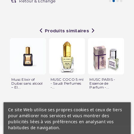
Retour & Echange
Produits similaires
Musc Elixir of
MUSC COCO 5 ml
MUSC PARIS -
Mu
Dubai sans alcool
- Saudi Perfumes
Essence de
Gr
– El...
-...
Parfum -...
(R
Ce site Web utilise ses propres cookies et ceux de tiers
pour améliorer nos services et vous montrer des
publicités liées à vos préférences en analysant vos
habitudes de navigation.