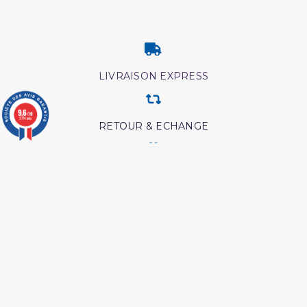
LIVRAISON EXPRESS
9.6
/10
3774 avis
RETOUR & ECHANGE
CARTES CADEAUX
MODES DE PAIEMENT
Retrouvez nos autres produits
Les intrigues du diable
Livre La Prière Pourquoi