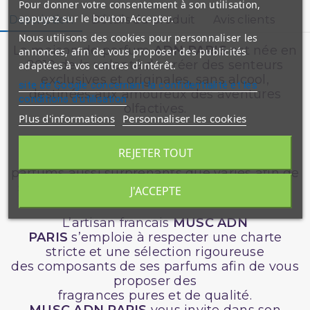
Pour donner votre consentement à son utilisation,
appuyez sur le bouton Accepter.
Description
Détails du produit
Avis clients
Nous utilisons des cookies pour personnaliser les
La maison de parfum
ADN PARIS
est née en
annonces, afin de vous proposer des publicités
2010 de la volonté de créer des senteurs
adaptées à vos centres d'intérêt.
exclusives et originales, sans alcool,
site de Google concernant la confidentialité et les
destinées aux amoureux des aventures
conditions d'utilisation
olfactives.
Plus d'informations
Personnaliser les cookies
Les Parfums ADN PARIS
s’inscrit dans la
REJETER TOUT
modernité en proposant un éventail de
parfums aussi surprenants que variés afin de
satisfaire l’ensemble sa clientèle mondiale.
J'ACCEPTE
L’artisan francais
MUSC
ADN
PARIS
s’emploie à respecter une charte
stricte et une sélection rigoureuse
des composants de ses parfums afin de vous
proposer des
fragrances pures et de qualité.