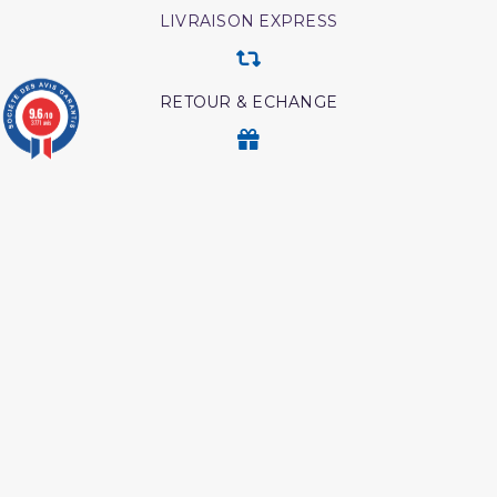
LIVRAISON EXPRESS
RETOUR & ECHANGE
9.6
/10
3771 avis
CARTES CADEAUX
MODES DE PAIEMENT
Retrouvez nos autres produits
Coran edition tawbah
Les pensees precieuses
ibn al jawzi
Les maladies
L essentiel de la vie du
psychologiques edition
prophète
tawbah
Livre hijama
Les intrigues du diable