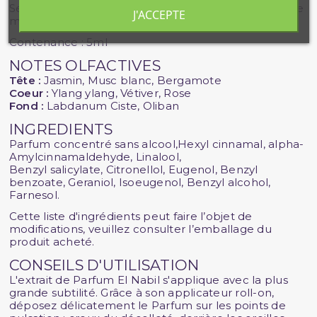
Ses notes de jasmin et de rose sont valorisées avec le
J'ACCEPTE
musc vanillé
Contenance : 5ml
NOTES OLFACTIVES
Tête :
Jasmin, Musc blanc, Bergamote
Coeur :
Ylang ylang, Vétiver, Rose
Fond :
Labdanum Ciste, Oliban
INGREDIENTS
Parfum concentré sans alcool,Hexyl cinnamal, alpha-
Amylcinnamaldehyde, Linalool,
Benzyl salicylate, Citronellol, Eugenol, Benzyl
benzoate, Geraniol, Isoeugenol, Benzyl alcohol,
Farnesol.
Cette liste d'ingrédients peut faire l’objet de
modifications, veuillez consulter l’emballage du
produit acheté.
CONSEILS D'UTILISATION
L'extrait de Parfum El Nabil s'applique avec la plus
grande subtilité. Grâce à son applicateur roll-on,
déposez délicatement le Parfum sur les points de