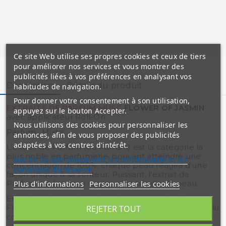
Ce site Web utilise ses propres cookies et ceux de tiers
pour améliorer nos services et vous montrer des
publicités liées à vos préférences en analysant vos
Description
Détails du produit
habitudes de navigation.
Pour donner votre consentement à son utilisation,
EXTRAITS DE PARFUM MUSC
FLOWER OF JASMIN
appuyez sur le bouton Accepter.
avec applicateur Roll-On
Nous utilisons des cookies pour personnaliser les
Parfum : Mixte
annonces, afin de vous proposer des publicités
adaptées à vos centres d'intérêt.
L'extrait de Parfum (ou Parfum) est la catégorie la
plus noble en parfumerie, pouvant atteindre une
site de Google concernant la confidentialité et les
concentration de 100%, chaque peau réagira d'une
conditions d'utilisation
façon unique à sa senteur. Puissant, l'extrait de
Plus d'informations
Personnaliser les cookies
Parfum est fait pour sublimer et habiller la peau.
En quête d’un parfum hors du commun, le Musc
Flower of Dubai se définie par sa composition hors du
REJETER TOUT
commun.