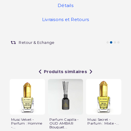
Détails
Livraisons et Retours
Retour & Echange
Produits similaires
Musc Velvet -
Parfum Capilla -
Musc Secret -
Qu
Parfum : Homme
OUD AMBAR
Parfum : Mixte -...
Par
-...
Bouquet...