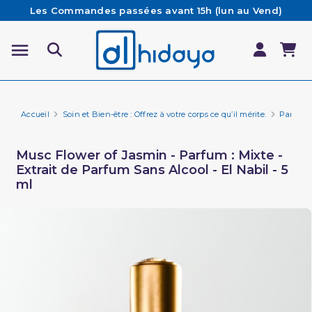
Les Commandes passées avant 15h (lun au Vend)
sont préparées et expédiées le jour même
Besoin d'aide ? Retrouvez notre FAQ
Livraison offerte à partir de 65€ d'achat*
Accueil
Soin et Bien-être : Offrez à votre corps ce qu’il mérite.
Parfum E
Musc Flower of Jasmin - Parfum : Mixte -
Extrait de Parfum Sans Alcool - El Nabil - 5
ml