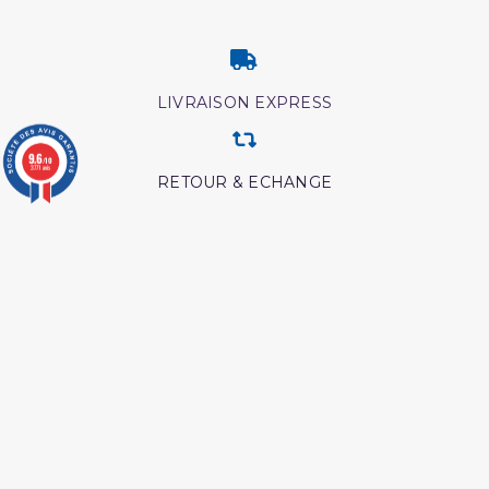
LIVRAISON EXPRESS
9.6
/10
3771 avis
RETOUR & ECHANGE
CARTES CADEAUX
MODES DE PAIEMENT
Retrouvez nos autres produits
Livre hijama
Livre La Prière Pourquoi