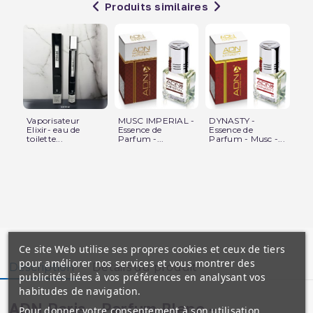
Produits similaires
Vaporisateur
MUSC IMPERIAL -
DYNASTY -
Mu
Elixir- eau de
Essence de
Essence de
san
toilette...
Parfum -...
Parfum - Musc -...
Nab
Ce site Web utilise ses propres cookies et ceux de tiers
pour améliorer nos services et vous montrer des
Description
Détails du produit
publicités liées à vos préférences en analysant vos
habitudes de navigation.
ADN Paris - Parfum Blanc -
Pour donner votre consentement à son utilisation,