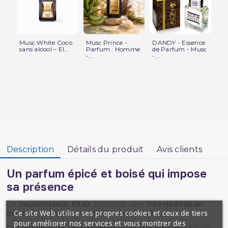
Musc White Coco
Musc Prince -
DANDY - Essence
MU
sans alcool – El...
Parfum : Homme
de Parfum - Musc
Es
-...
-...
Pa
Description
Détails du produit
Avis clients
Un parfum épicé et boisé qui impose
sa présence
Le
vaporisateur Elixir
propose une
interprétation
Ce site Web utilise ses propres cookies et ceux de tiers
intense et moderne de la masculinité
.
pour améliorer nos services et vous montrer des