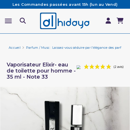
Les Commandes passées avant 15h (lun au Vend)
sont préparées et expédiées le jour même
Besoin d'aide ? Retrouvez notre FAQ
Livraison offerte à partir de 65€ d'achat*
Accueil
Parfum / Musc : Laissez-vous séduire par l’élégance des parfums 
Vaporisateur Elixir- eau
de toilette pour homme -
35 ml - Note 33