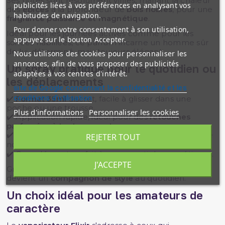
Ses notes sont résolument viriles, mariant la chaleur
publicités liées à vos préférences en analysant vos
des
épices
à la profondeur de
bois nobles
, pour une
habitudes de navigation.
fragrance puissante et magnétique
.
Pour donner votre consentement à son utilisation,
Idéal pour les journées actives comme pour les
appuyez sur le bouton Accepter.
soirées habillées, ce parfum incarne un homme sûr
de lui, déterminé, mais toujours élégant.
Nous utilisons des cookies pour personnaliser les
annonces, afin de vous proposer des publicités
Un spray pratique pour le quotidien ou
adaptées à vos centres d'intérêt.
les déplacements
site de Google concernant la confidentialité et les
conditions d'utilisation
✔️
Format 35ml
discret, facile à glisser dans une
poche ou une trousse.
Plus d'informations
Personnaliser les cookies
✔️ Application rapide, idéal pour des
retouches
parfumées à tout moment
.
✔️ À associer avec d’autres références masculines de
REJETER TOUT
notre univers
parfums
.
✔️ Complément parfait à vos essentiels
cosmétiques
.
J'ACCEPTE
Grâce à son format vaporisateur compact, Elixir
devient un
compagnon de style
au quotidien.
Un choix idéal pour les amateurs de
caractère