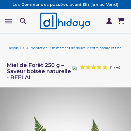
Les Commandes passées avant 15h (lun au Vend)
sont préparées et expédiées le jour même
Besoin d'aide ? Retrouvez notre FAQ
Livraison offerte à partir de 65€ d'achat*
Accueil
Alimentation : Un moment de douceur entre nature et tradition 
Miel de Forêt 250 g –
Saveur boisée naturelle
- BEELAL