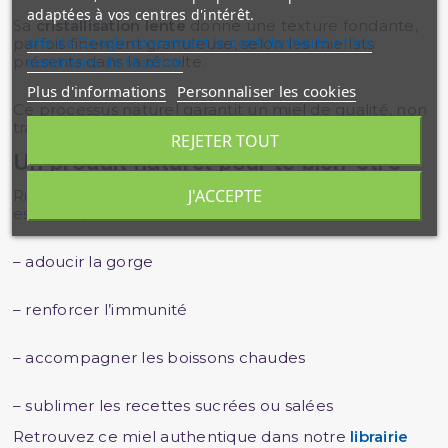
adaptées à vos centres d'intérêt.
Sa
cristallisation lente
donne une texture fondante,
site de Google concernant la confidentialité et les
parfois finement granuleuse, selon les miellats
présents dans la récolte.
conditions d'utilisation
Plus d'informations
Personnaliser les cookies
Ce processus naturel garantit un miel de qualité, non
transformé et préservé dans toute sa richesse.
REJETER TOUT
Un produit naturel pour le bien-être
J'ACCEPTE
Riche en antioxydants et minéraux, le miel de forêt
est idéal pour :
– adoucir la gorge
– renforcer l’immunité
– accompagner les boissons chaudes
– sublimer les recettes sucrées ou salées
Retrouvez ce miel authentique dans notre
librairie