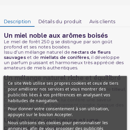
Description
Détails du produit
Avis clients
Un miel noble aux arômes boisés
Le miel de forêt 250 g se distingue par son goût
profond et ses notes boisées.
Issu d’un mélange naturel de
nectars de fleurs
sauvages
et de
miellats de conifères
, il développe
un parfum puissant et harmonieux très apprécié des
amateurs de miels authentiques.
Un mélange naturel riche et équilibré
Ce site Web utilise ses propres cookies et ceux de tiers
Ce miel réunit les essences d’arbres et de plantes
pour améliorer nos services et vous montrer des
telles que le
châtaignier
, les
ronces
, le
lierre
, le
tilleul
,
le
chêne
et divers conifères.
publicités liées à vos préférences en analysant vos
Ce mariage de végétaux lui confère une saveur
habitudes de navigation.
complexe, douce et légèrement corsée, typique des
Pour donner votre consentement à son utilisation,
régions forestières.
appuyez sur le bouton Accepter.
Une texture onctueuse et une
Nous utilisons des cookies pour personnaliser les
cristallisation lente
annonces, afin de vous proposer des publicités