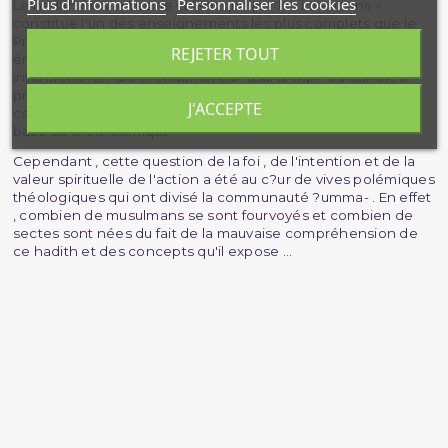
Plus d'informations
Personnaliser les cookies
Le hadith « les actes ne valent que par les intentions »
constitue l'un des enseignements les plus complets que le
Prophète Muhammad (saws) ait transmis aux croyants car il
REJETER TOUT
énonce les principes qui régissent le rapport entre actes et
intentions . En droit fondamental -usûl al-fiqh- ou dans les
principes du droit islamique -Qawîd al-fiqh- , ce hadith est
J'ACCEPTE
considéré comme primordial puisqu'il édicte le principe de
base du droit islamique .
Cependant , cette question de la foi , de l'intention et de la
valeur spirituelle de l'action a été au c?ur de vives polémiques
théologiques qui ont divisé la communauté ?umma- . En effet
, combien de musulmans se sont fourvoyés et combien de
sectes sont nées du fait de la mauvaise compréhension de
ce hadith et des concepts qu'il expose ...