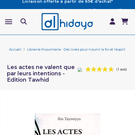
Les Commandes passées avant 15h (lun au Vend)
sont préparées et expédiées le jour même
Besoin d'aide ? Retrouvez notre FAQ
Livraison offerte à partir de 65€ d'achat*
Accueil
Librairie Musulmane : Des livres pour nourrir la foi et l’esprit.
Li
Les actes ne valent que
par leurs intentions -
Edition Tawhid