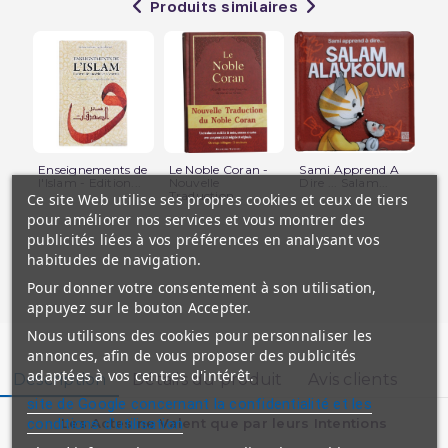
Produits similaires
Enseignements de
Le Noble Coran -
Sami Apprend A
Al
l'Islam - Edition...
Nouvelle
Dire ... Salam...
j'a
Traduction...
Edi
Ce site Web utilise ses propres cookies et ceux de tiers
pour améliorer nos services et vous montrer des
publicités liées à vos préférences en analysant vos
habitudes de navigation.
Pour donner votre consentement à son utilisation,
appuyez sur le bouton Accepter.
Nous utilisons des cookies pour personnaliser les
annonces, afin de vous proposer des publicités
adaptées à vos centres d'intérêt.
Description
Détails du produit
Avis clients
site de Google concernant la confidentialité et les
conditions d'utilisation
Les Actes ne Valent que par leurs Intentions