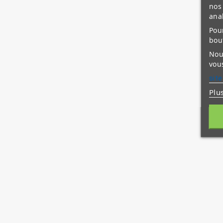
nos 
ana
Pour
bou
Nous
vous
site
Plu