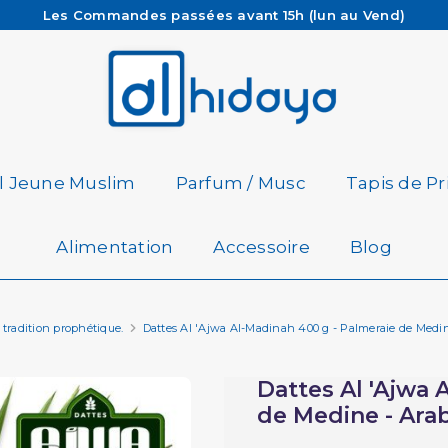
Les Commandes passées avant 15h (lun au Vend)
sont préparées et expédiées le jour même
Besoin d'aide ? Retrouvez notre FAQ
Livraison offerte à partir de 65€ d'achat*
il Jeune Muslim
Parfum / Musc
Tapis de Pr
Alimentation
Accessoire
Blog
tradition prophétique.
Dattes Al 'Ajwa Al-Madinah 400 g - Palmeraie de Medin
Dattes Al 'Ajwa 
de Medine - Arab