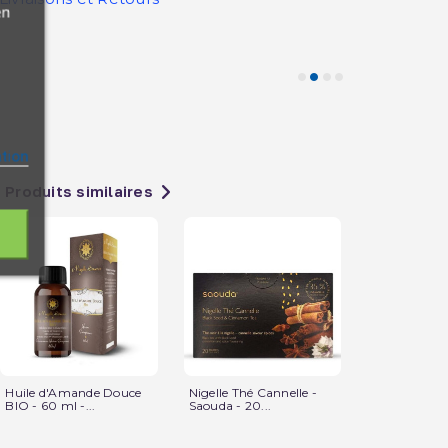
en
ation
Produits similaires
Huile d'Amande Douce
Nigelle Thé Cannelle -
Huile d'Avoc
BIO - 60 ml -...
Saouda - 20...
50ML- Wadi