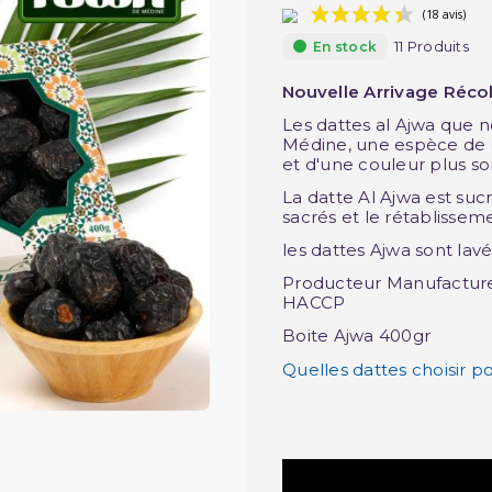
11 Produits
En stock
Nouvelle Arrivage Réco
Les dattes al Ajwa que 
Médine, une espèce de d
et d'une couleur plus so
La datte Al Ajwa est suc
sacrés et le rétablisseme
les dattes Ajwa sont lav
Producteur Manufacturer 
HACCP
Boite Ajwa 400gr
Quelles dattes choisir 