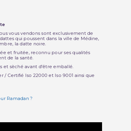
lte
(18 avis)
nous vous vendons sont exclusivement de
attes qui poussent dans la ville de Médine,
mbre, la datte noire.
rée et fruitée, reconnu pour ses qualités
nt de la santé.
és et sèché avant d'être emballé.
/ Certifié Iso 22000 et Iso 9001 ainsi que
pour Ramadan ?