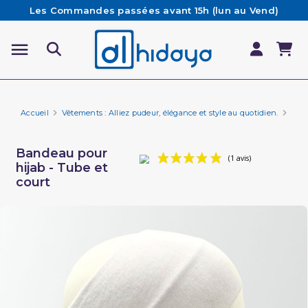
Les Commandes passées avant 15h (lun au Vend)
sont préparées et expédiées le jour même
Besoin d'aide ? Retrouvez notre FAQ
Livraison offerte à partir de 65€ d'achat*
Accueil
Vêtements : Alliez pudeur, élégance et style au quotidien.
Vêt
Bandeau pour
hijab - Tube et
court
(1 avis)