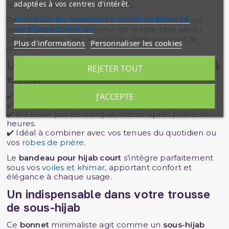
adaptées à vos centres d'intérêt.
restant invisible sous votre hijab.
site de Google concernant la confidentialité et les
Pensé pour les femmes en quête de praticité, ce
conditions d'utilisation
sous hijab
épouse la forme de la tête sans gêner,
tout en évitant que le voile ne glisse pendant la
Plus d'informations
Personnaliser les cookies
journée.
Un accessoire discret, utile et facile à
REJETER TOUT
enfiler
J'ACCEPTE
✔️ Convient à toutes les formes de visage.
✔️ Se porte sous un
voile léger ou structuré
.
✔️ Ne laisse pas de marque, même après plusieurs
heures.
✔️ Idéal à combiner avec vos tenues du quotidien ou
vos
robes de prière
.
Le
bandeau pour hijab court
s’intègre parfaitement
sous vos
voiles et khimar
, apportant confort et
élégance à chaque usage.
Un indispensable dans votre trousse
de sous-hijab
Ce
bonnet
minimaliste agit comme un
sous-hijab