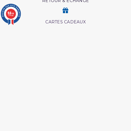
RETOUR & ECHANGE
9.6
/10
3774 avis
CARTES CADEAUX
MODES DE PAIEMENT
Retrouvez nos autres produits
Les maladies
Les secrets de la priere ibn
psychologiques edition
al qayyim
tawbah
Les droits des croyantes
Coran edition tawbah
Ainsi etait le messager
Interpretation islamique
d'allah
des reves
L esprit de l âme tawbah
Livre comment
mémoriser le coran
Livre hijama
Hajj et Umra en Images
Livre La Prière Pourquoi
Les meditation ibn al