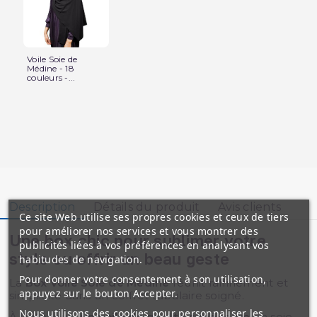
Voile Soie de
Médine - 18
couleurs -...
Description
Détails du produit
Avis clients
Ce site Web utilise ses propres cookies et ceux de tiers
pour améliorer nos services et vous montrer des
Une box chic pour sublimer votre
publicités liées à vos préférences en analysant vos
style ou offrir un beau geste
habitudes de navigation.
Pour donner votre consentement à son utilisation,
La
Box Voile Soie de Médine
réunit raffinement et
appuyez sur le bouton Accepter.
simplicité dans un coffret tubulaire soigné.
Nous utilisons des cookies pour personnaliser les
À l’intérieur :
un voile de qualité supérieure
en soie