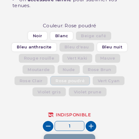
tenues.
Couleur: Rose poudré
Noir
Blanc
Beige café
Bleu anthracite
Bleu d'eau
Bleu nuit
Rouge rouille
Vert Kaki
Mauve
Moutarde
Nude
Rose Brun
Rose Clair
Rose poudré
Vert Cyan
Violet gris
Violet prune
INDISPONIBLE