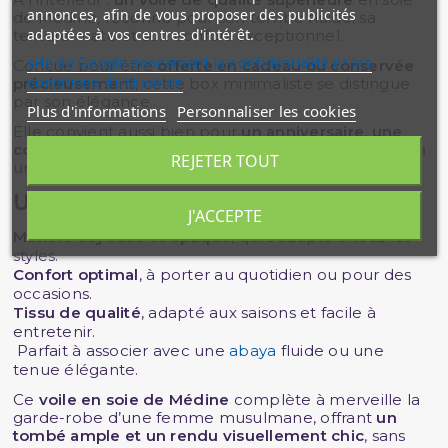
annonces, afin de vous proposer des publicités
de Médine, reconnu pour son tombé fluide, sa
adaptées à vos centres d'intérêt.
texture mate et son confort exceptionnel.
site de Google concernant la confidentialité et les
Conçue pour être
offerte en cadeau ou conservée
conditions d'utilisation
précieusement
, cette box minimaliste se distingue
par son élégance.
Plus d'informations
Personnaliser les cookies
Elle convient aussi bien pour
un anniversaire
,
une
conversion
,
un Eid
ou simplement pour faire plaisir à
REJETER TOUT
une personne chère.
Un voile d’exception, doux et fluide
J'ACCEPTE
Matière soyeuse et opaque
, qui s’adapte à tous les
styles.
Confort optimal
, à porter au quotidien ou pour des
occasions.
Tissu de qualité
, adapté aux saisons et facile à
entretenir.
Parfait à associer avec une
abaya
fluide ou une
tenue élégante.
Ce
voile en soie de Médine
complète à merveille la
garde-robe d’une femme musulmane, offrant
un
tombé ample et un rendu visuellement chic
, sans