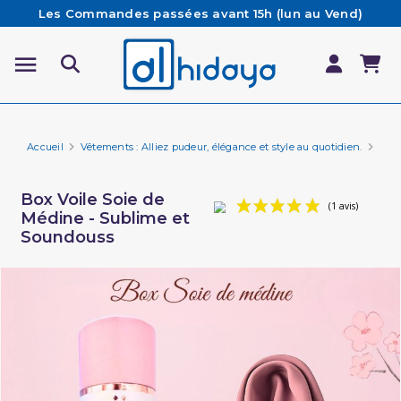
Les Commandes passées avant 15h (lun au Vend)
sont préparées et expédiées le jour même
Besoin d'aide ? Retrouvez notre FAQ
Livraison offerte à partir de 65€ d'achat*
Accueil
Vêtements : Alliez pudeur, élégance et style au quotidien.
Vêt
Box Voile Soie de
Médine - Sublime et
Soundouss
(1 