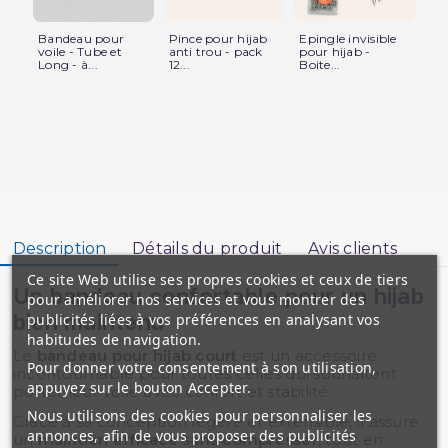
Bandeau pour
Pince pour hijab
Epingle invisible
Box
voile - Tube et
anti trou - pack
pour hijab -
Mé
Long - à...
12...
Boite...
et..
Description
Détails du produit
Avis clients
Ce site Web utilise ses propres cookies et ceux de tiers
Un bandeau confortable pour un hijab
pour améliorer nos services et vous montrer des
bien maintenu
publicités liées à vos préférences en analysant vos
habitudes de navigation.
Le
bandeau pour hijab court
est un accessoire
Pour donner votre consentement à son utilisation,
incontournable pour toutes celles qui souhaitent
appuyez sur le bouton Accepter.
porter leur voile avec confort et stabilité.
Nous utilisons des cookies pour personnaliser les
Grâce à sa conception légère et extensible, il assure
annonces, afin de vous proposer des publicités
un
maintien efficace sans compresser
, tout en