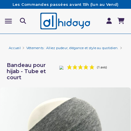
Les Commandes passées avant 15h (lun au Vend)
sont préparées et expédiées le jour même
Besoin d'aide ? Retrouvez notre FAQ
Livraison offerte à partir de 65€ d'achat*
Accueil
Vêtements : Alliez pudeur, élégance et style au quotidien.
Vêt
Bandeau pour
hijab - Tube et
court
(1 avis)