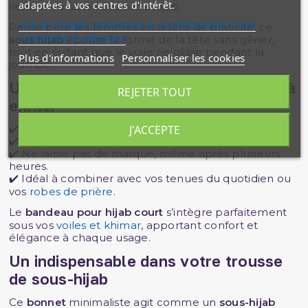
adaptées à vos centres d'intérêt.
restant invisible sous votre hijab.
site de Google concernant la confidentialité et les
Pensé pour les femmes en quête de praticité, ce
conditions d'utilisation
sous hijab
épouse la forme de la tête sans gêner,
tout en évitant que le voile ne glisse pendant la
Plus d'informations
Personnaliser les cookies
journée.
Un accessoire discret, utile et facile à
REJETER TOUT
enfiler
J'ACCEPTE
✔️ Convient à toutes les formes de visage.
✔️ Se porte sous un
voile léger ou structuré
.
✔️ Ne laisse pas de marque, même après plusieurs
heures.
✔️ Idéal à combiner avec vos tenues du quotidien ou
vos
robes de prière
.
Le
bandeau pour hijab court
s’intègre parfaitement
sous vos
voiles et khimar
, apportant confort et
élégance à chaque usage.
Un indispensable dans votre trousse
de sous-hijab
Ce
bonnet
minimaliste agit comme un
sous-hijab