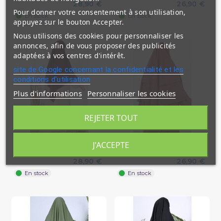
28,90 €
26,90 €
Pour donner votre consentement à son utilisation,
En stock
En stock
appuyez sur le bouton Accepter.
Nous utilisons des cookies pour personnaliser les
annonces, afin de vous proposer des publicités
adaptées à vos centres d'intérêt.
site de Google concernant la confidentialité et les
conditions d'utilisation
Plus d'informations
Personnaliser les cookies
REJETER TOUT
Khimar 2 Voiles - Fushia Foncé
Khimar 2 Voiles - Terracotta -
J'ACCEPTE
- Microfibre Royal -...
Microfibre Royal -...
28,90 €
26,90 €
En stock
En stock