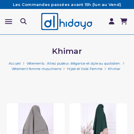
Les Commandes passées avant 15h (lun au Vend)
sont préparées et expédiées le jour même
Besoin d'aide ? Retrouvez notre FAQ
Livraison offerte à partir de 65€ d'achat*
Khimar
Accueil
Vêtements : Alliez pudeur, élégance et style au quotidien.
Vêtement femme musulmane
Hijab et Voile Femme
Khimar