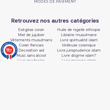
MODES DE PAIEMENT
Retrouvez nos autres catégories
Exégèse coran
Huile de nigelle ethiopie
Miel de jujubier
Librairie musulmane
Vêtements musulmans
Livre spiritualité islam
Coran francais
Veilleuse coranique
9.6
Decoration aid
Livre jurisprudence islam
/10
3777 avis
Musc sans alcool
Livre dogme islam?
Livre medecine
Livre mariage islam
prophetique
La madrassah livre
SUIVEZ AL HIDAYAH SUR