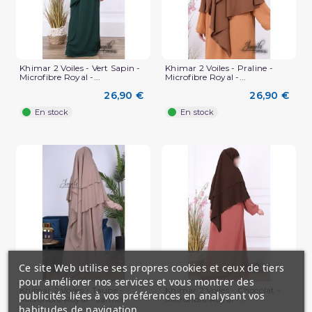
Khimar 2 Voiles - Vert Sapin -
Khimar 2 Voiles - Praline -
Microfibre Royal -...
Microfibre Royal -...
26,90 €
26,90 €
En stock
En stock
Ce site Web utilise ses propres cookies et ceux de tiers
pour améliorer nos services et vous montrer des
Khimar 2 Voiles - Taupe -
Khimar 2 Voiles - Chocolat -
publicités liées à vos préférences en analysant vos
Microfibre Royal - Jamila...
Microfibre Royal -...
habitudes de navigation.