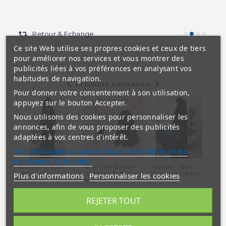
Retour & Echange
Ce site Web utilise ses propres cookies et ceux de tiers
pour améliorer nos services et vous montrer des
publicités liées à vos préférences en analysant vos
habitudes de navigation.
Produits similaires
Pour donner votre consentement à son utilisation,
appuyez sur le bouton Accepter.
Nous utilisons des cookies pour personnaliser les
annonces, afin de vous proposer des publicités
adaptées à vos centres d'intérêt.
site de Google concernant la confidentialité et les
conditions d'utilisation
Khimar 2 Voiles -
Box Voile Soie de
Khimar - Bleu
Khi
Vert Sapin -...
Médine - Sublime
Nuit - Microfibre...
Fus
Plus d'informations
Personnaliser les cookies
et...
REJETER TOUT