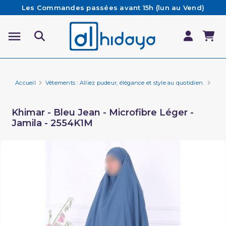
Les Commandes passées avant 15h (lun au Vend)
sont préparées et expédiées le jour même
Besoin d'aide ? Retrouvez notre FAQ
Livraison offerte à partir de 65€ d'achat*
Accueil
Vêtements : Alliez pudeur, élégance et style au quotidien.
Vêt
Khimar - Bleu Jean - Microfibre Léger -
Jamila - 2554K1M