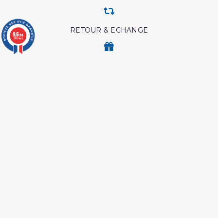
RETOUR & ECHANGE
9.6
/10
3780 avis
CARTES CADEAUX
MODES DE PAIEMENT
Retrouvez nos autres produits
Livre La Prière Pourquoi
Ainsi etait le messager
d'allah
Les meditation ibn al
Péchés et guerison
qayyim
Les maladies
Coran edition tawbah
psychologiques edition
tawbah