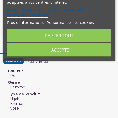
adaptées à vos centres d'intérêt.
site de Google concernant la confidentialité et les
conditions d'utilisation
Plus d'informations
Personnaliser les cookies
REJETER TOUT
Détails du produit
J'ACCEPTE
11433-J-16733
Référence
Couleur
Rose
Genre
Femme
Type de Produit
Hijab
Khimar
Voile