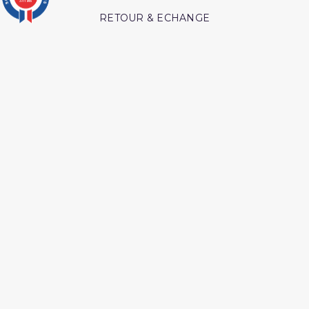
3771 avis
RETOUR & ECHANGE
CARTES CADEAUX
MODES DE PAIEMENT
Retrouvez nos autres produits
Les secrets de la priere ibn
Coran tafsir ibn kathir
al qayyim
Les pensees precieuses
Hajj et Umra en Images
ibn al jawzi
L esprit de l âme tawbah
Livre comment appeler à
allah
Livre hijama
Livre La Prière Pourquoi
Livre comment
Les droits des croyantes
mémoriser le coran