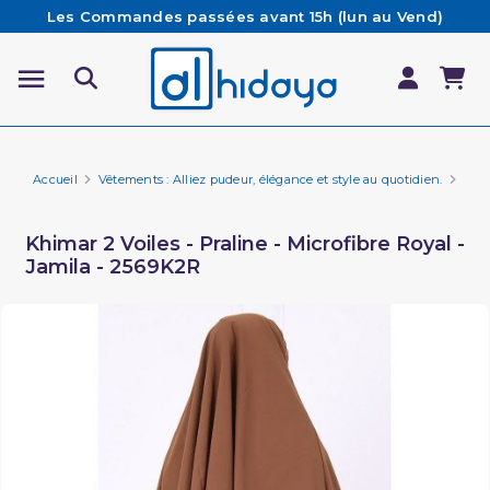
Les Commandes passées avant 15h (lun au Vend)
sont préparées et expédiées le jour même
Besoin d'aide ? Retrouvez notre FAQ
Livraison offerte à partir de 65€ d'achat*
Accueil
Vêtements : Alliez pudeur, élégance et style au quotidien.
Vêt
Khimar 2 Voiles - Praline - Microfibre Royal -
Jamila - 2569K2R