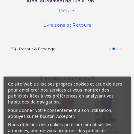
lundi au samedi de 10h à 19h.
Détails
Livraisons et Retours
Retour & Echange
Produits similaires
Ce site Web utilise ses propres cookies et ceux de tiers
pour améliorer nos services et vous montrer des
publicités liées à vos préférences en analysant vos
habitudes de navigation.
Pour donner votre consentement à son utilisation,
appuyez sur le bouton Accepter.
Nous utilisons des cookies pour personnaliser les
Khimar 2 Voiles -
Khimar - Taupe
Khimar - Bleu
Khi
annonces, afin de vous proposer des publicités
Saumon -...
Rosé - Microfibre...
Jean - Microfibre...
Noi