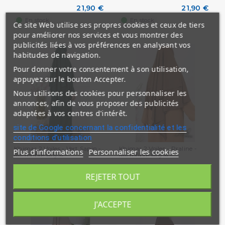
21,90 €
21,90 €
En stock
En stock
Ce site Web utilise ses propres cookies et ceux de tiers
pour améliorer nos services et vous montrer des
publicités liées à vos préférences en analysant vos
habitudes de navigation.
Pour donner votre consentement à son utilisation,
appuyez sur le bouton Accepter.
Nous utilisons des cookies pour personnaliser les
annonces, afin de vous proposer des publicités
adaptées à vos centres d'intérêt.
site de Google concernant la confidentialité et les
conditions d'utilisation
Khimar 2 Voiles - Vert Sapin -
Khimar 2 Voiles - Praline -
Plus d'informations
Personnaliser les cookies
Microfibre Royal -...
Microfibre Royal -...
26,90 €
26,90 €
REJETER TOUT
En stock
En stock
J'ACCEPTE