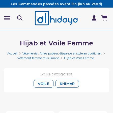
Les Commandes passées avant 15h (lun au Vend)
sont préparées et expédiées le jour même
Besoin d'aide ? Retrouvez notre FAQ
Livraison offerte à partir de 65€ d'achat*
Hijab et Voile Femme
Accueil
Vêtements : Alliez pudeur, élégance et style au quotidien.
Vêtement femme musulmane
Hijab et Voile Femme
Sous-catégories
VOILE
KHIMAR