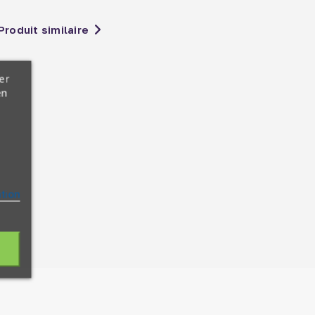
Produit similaire
er
en
ation