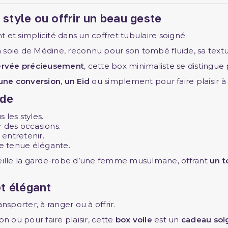
style ou offrir un beau geste
t et simplicité dans un coffret tubulaire soigné.
 soie de Médine, reconnu pour son tombé fluide, sa textu
ervée précieusement
, cette box minimaliste se distingue
une conversion
,
un Eid
ou simplement pour faire plaisir 
ide
s les styles.
r des occasions.
 entretenir.
e tenue élégante.
lle la garde-robe d’une femme musulmane, offrant
un t
et élégant
nsporter, à ranger ou à offrir.
n ou pour faire plaisir, cette
box voile
est un
cadeau soi