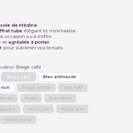
t
n soie de Médine
.
(1 avis)
ffret tube
élégant et minimaliste.
 occasion ou à s’offrir.
e et
agréable à porter
.
é
pour sublimer vos tenues.
ouleur: Beige café
Beige café
Bleu anthracite
 nuit
Rouge rouille
Vert Kaki
tarde
Nude
Rose Brun
 poudré
Vert Cyan
Violet gris
Violet prune