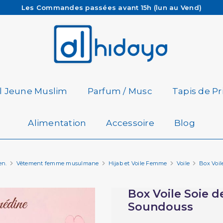
Les Commandes passées avant 15h (lun au Vend)
sont préparées et expédiées le jour même
Besoin d'aide ? Retrouvez notre FAQ
Livraison offerte à partir de 65€ d'achat*
il Jeune Muslim
Parfum / Musc
Tapis de Pr
Alimentation
Accessoire
Blog
en.
Vêtement femme musulmane
Hijab et Voile Femme
Voile
Box Voil
Box Voile Soie d
Soundouss