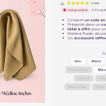
0 Produi
Indisponible
Contient
un voile e
Présenté dans un
co
Idéal à offrir
pour une
Matière fluide, douc
Un
accessoire raffin
C
Noir
Blanc
Bleu d'eau
Bleu
Mauve
Mou
Rose Clair
Rose