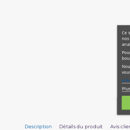
Ce s
nos 
ana
Pour
bou
Nous
vous
site
Plu
Description
Détails du produit
Avis clie