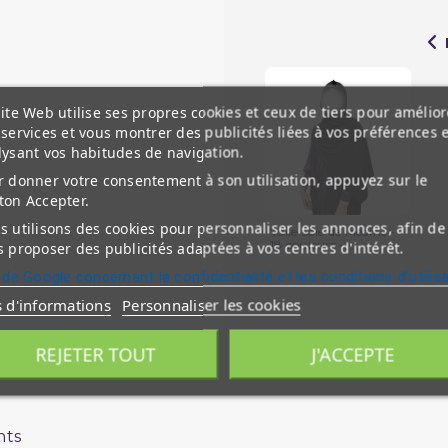
ite Web utilise ses propres cookies et ceux de tiers pour amélior
services et vous montrer des publicités liées à vos préférences 
lysant vos habitudes de navigation.
 donner votre consentement à son utilisation, appuyez sur le
ton Accepter.
 utilisons des cookies pour personnaliser les annonces, afin de
Voile Soie de Médine -
18 couleurs -...
 proposer des publicités adaptées à vos centres d'intérêt.
 de Google concernant la confidentialité et les conditions d'utilis
s d'informations
Personnaliser les cookies
REJETER TOUT
J'ACCEPTE
nts