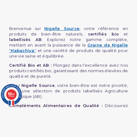
Bienvenue sur
Nigelle Source
, votre référence en
produits de bien-être naturels,
certifiés bio
et
labellisés AB
. Explorez notre gamme complète,
mettant en avant la puissance de la
Graine de Nigelle
"
Habachiya
"
et une variété de produits de qualité pour
une vie saine et équilibrée.
Certifié Bio et AB :
Plongez dans l'excellence avec nos
produits certifiés bio, garantissant des normes élevées de
qualité et de pureté.
Chez
Nigelle Source
, votre bien-être est notre priorité,
avec une sélection de produits labellisés Agriculture
9.6
/10
Biologique (AB).
3774 avis
Compléments Alimentaires de Qualité :
Découvrez
notre gamme de
compléments alimentaires
, incluant
des
gélules végétales
à la Graine de Nigelle
, la
Spiruline BIO
.
Des alliés naturels pour une alimentation équilibrée.