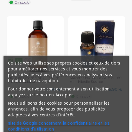
En stock
Ce site Web utilise ses propres cookies et ceux de tiers
pour améliorer nos services et vous montrer des
publicités liées à vos préférences en analysant vos
Huile de Sésame BIO - 100 ml
Macérat Huileux d'Ail Bio - 60
habitudes de navigation.
- Nigelle Source
ml - Nigelle Source
Pour donner votre consentement à son utilisation,
11,90 €
6,90 €
appuyez sur le bouton Accepter.
En stock
En stock
Nous utilisons des cookies pour personnaliser les
annonces, afin de vous proposer des publicités
adaptées à vos centres d'intérêt.
site de Google concernant la confidentialité et les
conditions d'utilisation