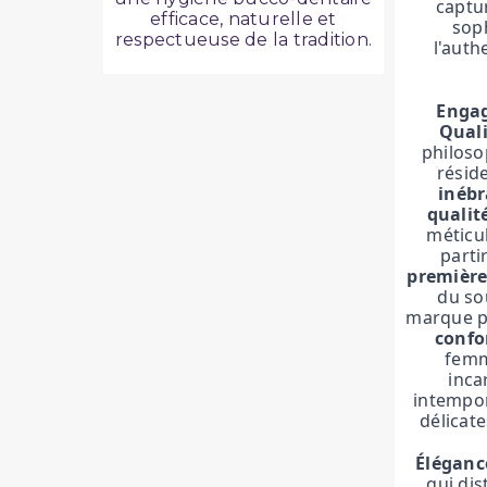
captur
efficace, naturelle et
soph
respectueuse de la tradition.
l'auth
Engag
Quali
philoso
résid
inébr
qualit
méticu
parti
première
du so
marque po
confo
femm
inca
intempore
délicate
Éléganc
qui di