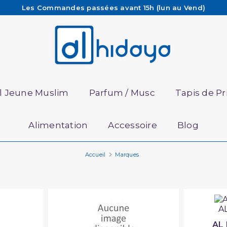
Les Commandes passées avant 15h (lun au Vend)
sont préparées et expédiées le jour même
Besoin d'aide ? Retrouvez notre FAQ
Livraison offerte à partir de 65€ d'achat*
il Jeune Muslim
Parfum / Musc
Tapis de Pr
Alimentation
Accessoire
Blog
Accueil
Marques
A
AL