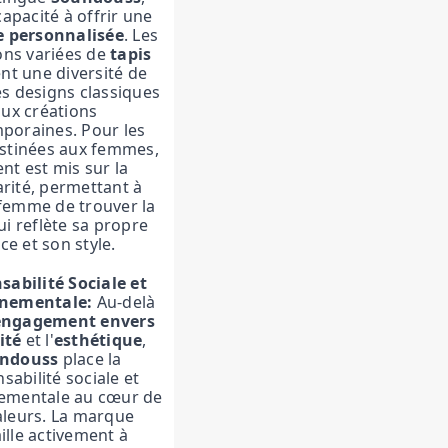
 capacité à offrir une
e personnalisée
. Les
ions variées de
tapis
nt une diversité de
es designs classiques
aux créations
poraines. Pour les
estinées aux femmes,
ent est mis sur la
arité, permettant à
femme de trouver la
ui reflète sa propre
ce et son style.
abilité Sociale et
nementale:
Au-delà
engagement envers
ité
et l'
esthétique
,
ndouss
place la
sabilité sociale et
ementale au cœur de
aleurs. La marque
ille activement à