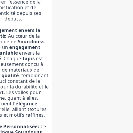
er l'essence de la
istication et de
enticité depuis ses
débuts.
ement envers la
té
:
Au cœur de la
phie de
Soundouss
e un
engagement
anlable
envers la
é
. Chaque
tapis
est
leusement conçu à
r de matériaux de
 qualité
, témoignant
uci constant de la
ur la durabilité et le
rt
. Les voiles pour
e, quant à elles,
rnent l'
élégance
lle, alliant textures
s et motifs raffinés.
e Personnalisée:
Ce
stingue
Soundouss
,