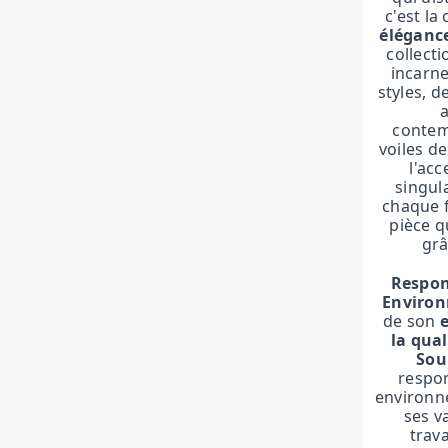
c'est la
éléganc
collect
incarne
styles, d
contem
voiles d
l'acc
singul
chaque 
pièce q
grâ
Respons
Environ
de son
la qual
Sou
respon
environn
ses v
trava