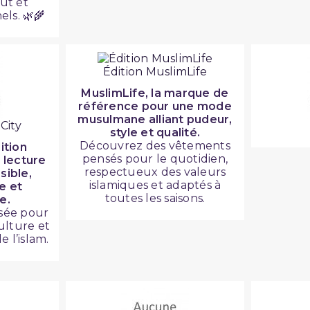
oût et
els. 🌿🌾
Édition MuslimLife
MuslimLife, la marque de
référence pour une mode
musulmane alliant pudeur,
City
style et qualité.
Découvrez des vêtements
ition
pensés pour le quotidien,
 lecture
respectueux des valeurs
sible,
islamiques et adaptés à
e et
toutes les saisons.
e.
sée pour
culture et
 l’islam.