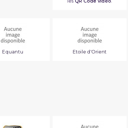
les
QR Code vidéo
.
Equantu
Etoile d'Orient