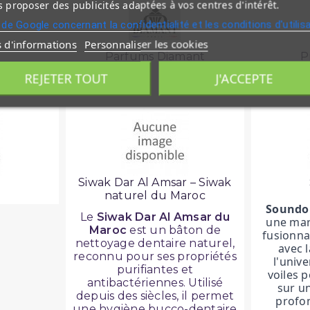
 proposer des publicités adaptées à vos centres d'intérêt.
 de Google concernant la confidentialité et les conditions d'utilis
s d'informations
Personnaliser les cookies
Parfums Diamant
P
afa
REJETER TOUT
J'ACCEPTE
Siwak Dar Al Amsar – Siwak
naturel du Maroc
Soundo
Le
Siwak Dar Al Amsar du
une mar
Maroc
est un bâton de
fusionnan
nettoyage dentaire naturel,
avec 
reconnu pour ses propriétés
l'univ
purifiantes et
voiles 
antibactériennes. Utilisé
sur un
depuis des siècles, il permet
profon
une hygiène bucco-dentaire