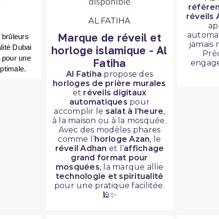
référen
réveils 
AL FATIHA
ap
automat
Marque de réveil et
brûleurs 
jamais
ité Dubai 
horloge islamique - Al
Préc
 pour une 
Fatiha
engage
ptimale.
Al Fatiha
propose des
horloges de prière murales
et
réveils digitaux
automatiques
pour
accomplir le
salat à l’heure
,
à la maison ou à la mosquée.
Avec des modèles phares
comme l’
horloge Azan
, le
réveil Adhan
et l’
affichage
grand format pour
mosquées
, la marque allie
technologie et spiritualité
pour une pratique facilitée.
🕌✨