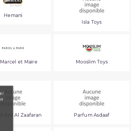
Hemani
Isla Toys
 Marcel et Maire
Mooslim Toys
er
en
m Ard Al Zaafaran
Parfum Asdaaf