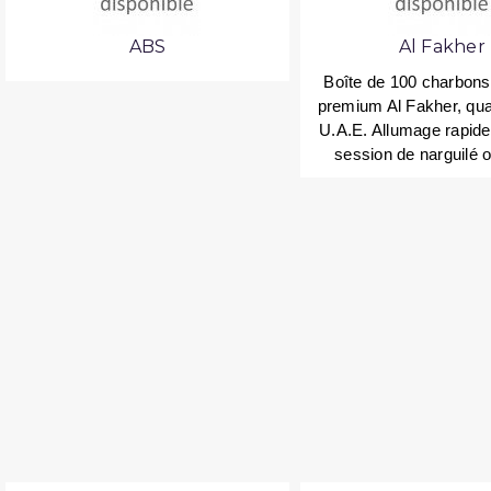
ABS
Al Fakher
Boîte de 100 charbons 
premium Al Fakher, qual
U.A.E. Allumage rapide
session de narguilé o