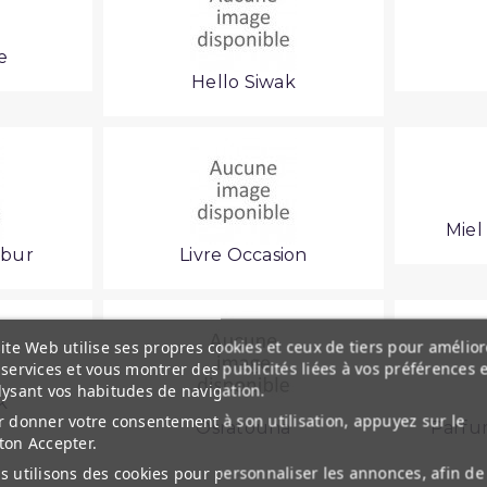
e
Hello Siwak
Miel
abur
Livre Occasion
ite Web utilise ses propres cookies et ceux de tiers pour amélior
services et vous montrer des publicités liées à vos préférences 
lysant vos habitudes de navigation.
k
 donner votre consentement à son utilisation, appuyez sur le
Osratouna
Parfu
ton Accepter.
 utilisons des cookies pour personnaliser les annonces, afin de