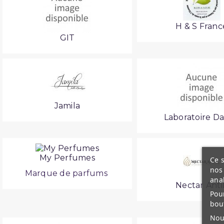
H & S Franc
GIT
Jamila
Laboratoire D
My Perfumes
Ce s
nos 
Marque de parfums
ana
Nectar Anti
Pour
bou
Nous