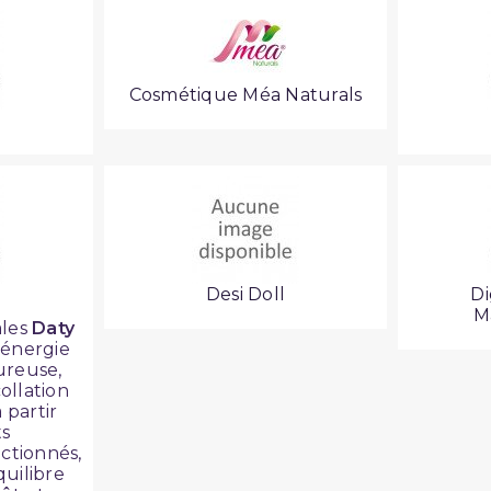
Cosmétique Méa Naturals
Desi Doll
Di
M
ales
Daty
’énergie
ureuse,
ollation
 partir
ts
ctionnés,
quilibre