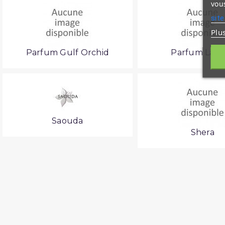
vous
site
Plu
Parfum Gulf Orchid
Parfum Latt
Saouda
Shera