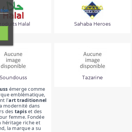
ation
roduits Halal
Sahaba Heroes
Soundouss
Tazarine
uss
émerge comme
que emblématique,
t l'
art traditionnel
la modernité dans
ers des
tapis
et des
pour femme. Fondée
 héritage riche et
d, la marque a su