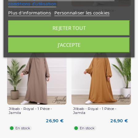
conditions d'utilisation
Jilbab prière femme 2 pièces
JIlbab - Royal - 1 Pièce -
Plus d'informations
Personnaliser les cookies
Soundouss tissu Jazz –...
Jamila
14,90 €
26,90 €
REJETER TOUT
En stock
En stock
J'ACCEPTE
JIlbab - Royal - 1 Pièce -
JIlbab - Royal - 1 Pièce -
Jamila
Jamila
26,90 €
26,90 €
En stock
En stock