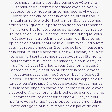
Le shopping parfait est de trouver des vêtements
islamiques pour femme tendance avec de beaux
accessoires de mode en un temps record. Al Hidayah,
votre site spécialisé dans la vente de produits pour
musulman relève le défi haut la main. Sachez que nos
articles conjuguent à la perfection tradition et tendance.
Noir, prune, lilas foncé, bleu ou doré, vous en verrez de
toutes les couleurs. En parcourant cette rubrique, vous
découvrirez notre sublime collection de jilbab et les
épingles de couleur pour voile qui vont avec. Retrouvez
aussi nos robes longues en 2 tons ou celle en mousseline
et la ceinture qui s’y accorde. Chez Al Hidayah, la qualité
et le confort sont au rendez-vous avec nos vêtements
pour femme musulmane. Mesdames, ici tous les styles
s’offrent à vous ! D’ailleurs, vous êtes nombreuses à
apprécier le style papillon ou encore la robe kimono.
Nous avons aussi des modèles de jilbab 1 pièce ou 2
pièces. Ces derniers sont constitués d’une cape et d’un
sarouel ou d’une jupe à la coupe évasée. Vous aimeriez
aussi la robe longe en cache-cœur évasée ou celle avec
la capuche. À la recherche de broches ou d’un gant long,
commandez vos accessoires chez Al Hidayah pour
parfaire votre tenue. Nous proposons également dans
cette catégorie plusieurs modèles d’hijab et de voile.