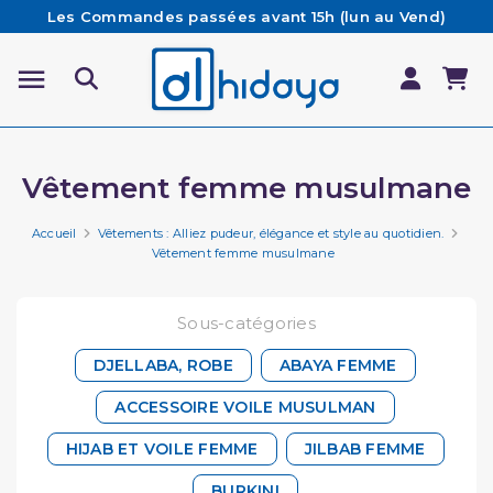
Les Commandes passées avant 15h (lun au Vend)
sont préparées et expédiées le jour même
Besoin d'aide ? Retrouvez notre FAQ
Livraison offerte à partir de 65€ d'achat*
Vêtement femme musulmane
Accueil
Vêtements : Alliez pudeur, élégance et style au quotidien.
Vêtement femme musulmane
Sous-catégories
DJELLABA, ROBE
ABAYA FEMME
ACCESSOIRE VOILE MUSULMAN
HIJAB ET VOILE FEMME
JILBAB FEMME
BURKINI