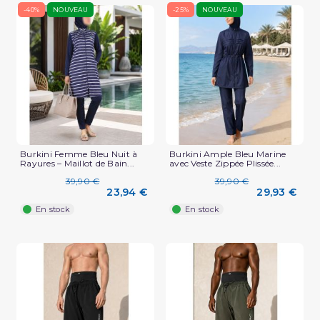
-40%
NOUVEAU
-25%
NOUVEAU
Burkini Femme Bleu Nuit à
Burkini Ample Bleu Marine
Rayures – Maillot de Bain...
avec Veste Zippée Plissée...
39,90 €
39,90 €
23,94 €
29,93 €
En stock
En stock