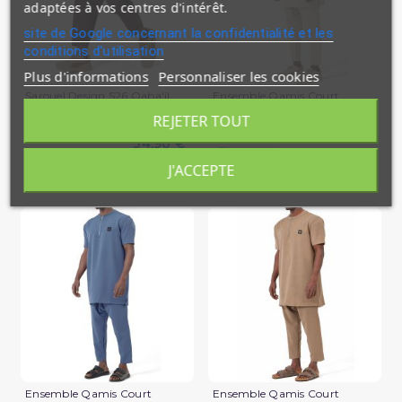
adaptées à vos centres d'intérêt.
site de Google concernant la confidentialité et les
conditions d'utilisation
Plus d'informations
Personnaliser les cookies
Sarouel Design S26 Qaba'il
Ensemble Qamis Court
Qabail Silent
REJETER TOUT
39,90 €
34,90 €
En stock
En stock
J'ACCEPTE
(1 avis)
Ensemble Qamis Court
Ensemble Qamis Court