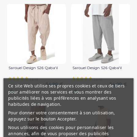
Sarouel Design S26 Qaba'il
Sarouel Design S26 Qaba'il
34,90 €
34,90 €
Ce site Web utilise ses propres cookies et ceux de tiers
(1 avis)
pour améliorer nos services et vous montrer des
En stock
En stock
publicités liées à vos préférences en analysant vos
habitudes de navigation.
Pour donner votre consentement à son utilisation,
appuyez sur le bouton Accepter.
Nous utilisons des cookies pour personnaliser les
annonces, afin de vous proposer des publicités