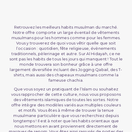
Retrouvez les meilleurs habits musulman du marché.
Notre offre comporte un large éventail de vêtements
musulmans pour les hommes comme pour les femmes.
Vous y trouverez de quoi vous vêtir quelle que soit
l’occasion : quotidien, fête religieuse, évènements
traditionnels, pèlerinage et autre. Sur Al Hidayah, ce ne
sont pas les habits de tous les jours qui manquent ! Tout le
monde trouvera son bonheur grâce à une offre
largement diversifiée incluant des Jogging Qabail, des T-
shirts, mais aussi des chapeaux musulmans comme la
fameuse chachia.
Que vous soyez un pratiquant de l’Islam ou souhaitez
vous rapprocher de cette culture, nous vous proposons
des vêtements islamiques de toutes les sortes. Notre
offre intègre des modèles variés aux multiples couleurs
et motifs. Vous êtes à même de trouver la tenue
musulmane particulière que vous recherchiez depuis
longtemps ! Il est à noter que les habits orientaux que
nous mettons en avant proviennent directement de
marques de renom. Vous êtes ainsi rassurés de porter des