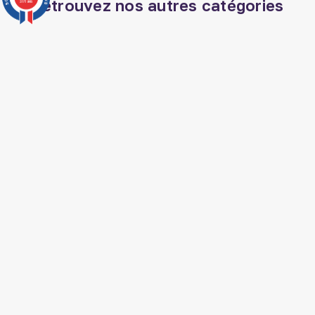
Retrouvez nos autres catégories
3771 avis
Decoration aid
Parfum el nabil
Coran francais
Parfum oriental
Huile de nigelle ethiopie
Livre apprendre l arabe
Veilleuse coranique
Livre spiritualité islam
Coran phonétique
Musc sans alcool
Livre jurisprudence islam
Livre histoire arabe
Jeux islam
Livre medecine
prophetique
Livre mariage islam
SUIVEZ AL HIDAYAH SUR

J'accepte les conditions générales et la
politique de confidentialité