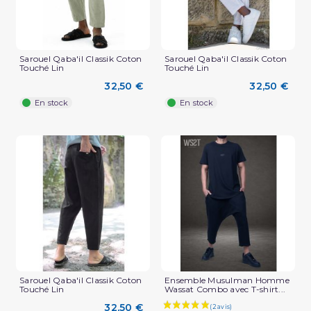
Sarouel Qaba'il Classik Coton
Sarouel Qaba'il Classik Coton
Touché Lin
Touché Lin
(2 avis)
32,50 €
32,50 €
En stock
En stock
Sarouel Qaba'il Classik Coton
Ensemble Musulman Homme
Touché Lin
Wassat Combo avec T-shirt...
32,50 €