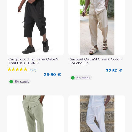
(2 avis)
Cargo court homme Qaba'il
Sarouel Qaba'il Classik Coton
Trail tissu TEKNIK
Touché Lin
32,50 €
29,90 €
En stock
En stock