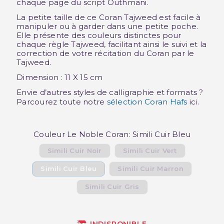
chaque page du script Outhmani.
La petite taille de ce Coran Tajweed est facile à
manipuler ou à garder dans une petite poche.
Elle présente des couleurs distinctes pour
chaque règle Tajweed, facilitant ainsi le suivi et la
correction de votre récitation du Coran par le
Tajweed.
Dimension : 11 X 15 cm
Envie d’autres styles de calligraphie et formats ?
Parcourez toute notre
sélection Coran Hafs
ici.
Couleur Le Noble Coran: Simili Cuir Bleu
Simili Cuir Noir
Simili Cuir Vert
Simili Cuir Bleu
Simili Cuir Marron
Simili Cuir Gris
INDISPONIBLE