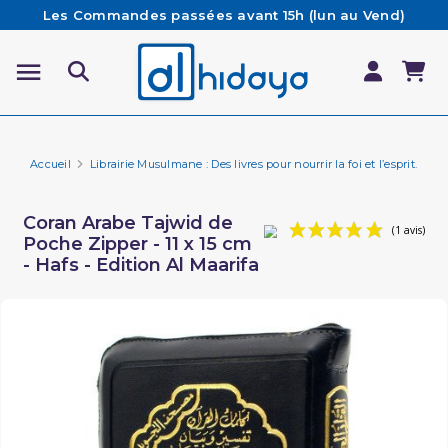
Les Commandes passées avant 15h (lun au Vend)
sont préparées et expédiées le jour même
Besoin d'aide ? Retrouvez notre FAQ
Livraison offerte à partir de 65€ d'achat*
Accueil
Librairie Musulmane : Des livres pour nourrir la foi et l’esprit.
Li
Coran Arabe Tajwid de
Poche Zipper - 11 x 15 cm
- Hafs - Edition Al Maarifa