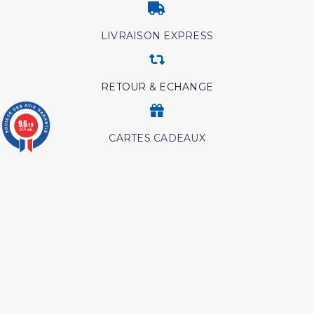
LIVRAISON EXPRESS
RETOUR & ECHANGE
9.6
/10
3777 avis
CARTES CADEAUX
MODES DE PAIEMENT
Retrouvez nos autres produits
Livre comment
Les droits des croyantes
mémoriser le coran
Livre comment appeler à
Abrégé de l'exégèse d'ibn
allah
kathir