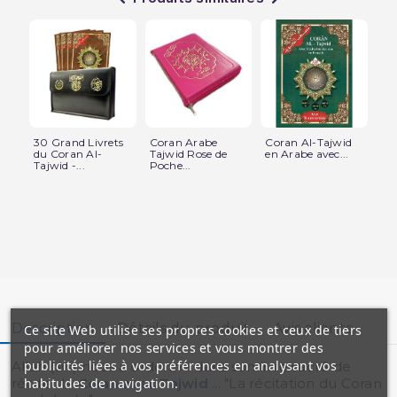
30 Grand Livrets
Coran Arabe
Coran Al-Tajwid
Co
du Coran Al-
Tajwid Rose de
en Arabe avec...
Ara
Tajwid -...
Poche...
Description
Détails du produit
Avis clients
Ce site Web utilise ses propres cookies et ceux de tiers
pour améliorer nos services et vous montrer des
publicités liées à vos préférences en analysant vos
Allah (sw) nous a ordonné dans son livre sacré de
habitudes de navigation.
réciter le
Coran avec Tajwid
... "La récitation du Coran