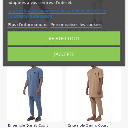
adaptées à vos centres d'intérêt.
site de Google concernant la confidentialité et les
conditions d'utilisation
Plus d'informations
Personnaliser les cookies
Sarouel Design S26 Qaba'il
Ensemble Qamis Court
Qabail Silent
REJETER TOUT
39,90 €
34,90 €
En stock
En stock
J'ACCEPTE
(2 avis)
Ensemble Qamis Court
Ensemble Qamis Court