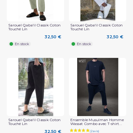
Sarouel Qaba'il Classik Coton
Sarouel Qaba'il Classik Coton
Touché Lin
Touché Lin
(2 avis)
32,50 €
32,50 €
En stock
En stock
Sarouel Qaba'il Classik Coton
Ensemble Musulman Homme
Touché Lin
Wassat Combo avec T-shirt...
32,50 €