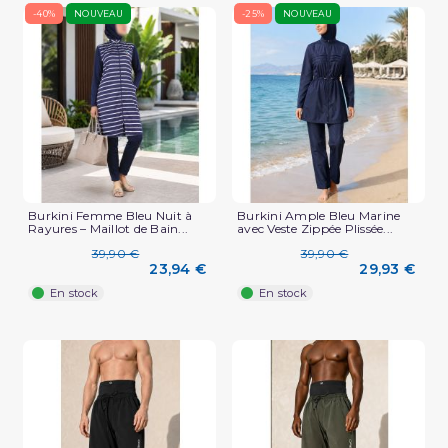
-40%
NOUVEAU
-25%
NOUVEAU
Burkini Femme Bleu Nuit à
Burkini Ample Bleu Marine
Rayures – Maillot de Bain...
avec Veste Zippée Plissée...
39,90 €
39,90 €
23,94 €
29,93 €
En stock
En stock