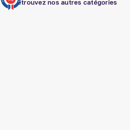
Retrouvez nos autres catégories
3777 avis
Livre apprendre l arabe
Deco orientale
Tapis de prière
Huile de nigelle ethiopie
Coran arabe
Librairie musulmane
Musc adn
Coran phonétique
Veilleuse coranique
Musc sans alcool
Livre jurisprudence islam
Nourriture arabe
Jeux islam
Livre medecine
prophetique
Livre dogme islam?
SUIVEZ AL HIDAYAH SUR

J'accepte les conditions générales et la
politique de confidentialité