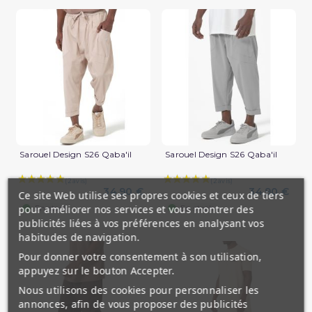
Sarouel Design S26 Qaba'il
Sarouel Design S26 Qaba'il
34,90 €
34,90 €
Ce site Web utilise ses propres cookies et ceux de tiers
(2 avis)
pour améliorer nos services et vous montrer des
En stock
En stock
publicités liées à vos préférences en analysant vos
habitudes de navigation.
Pour donner votre consentement à son utilisation,
appuyez sur le bouton Accepter.
Nous utilisons des cookies pour personnaliser les
annonces, afin de vous proposer des publicités