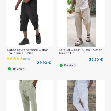
(2 avis)
Cargo court homme Qaba'il
Sarouel Qaba'il Classik Coton
Trail tissu TEKNIK
Touché Lin
32,50 €
29,90 €
En stock
En stock