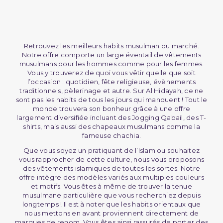
Retrouvez les meilleurs habits musulman du marché.
Notre offre comporte un large éventail de vêtements
musulmans pour les hommes comme pour les femmes.
Vous y trouverez de quoi vous vêtir quelle que soit
l’occasion : quotidien, fête religieuse, évènements
traditionnels, pèlerinage et autre. Sur Al Hidayah, ce ne
sont pas les habits de tous les jours qui manquent ! Tout le
monde trouvera son bonheur grâce à une offre
largement diversifiée incluant des Jogging Qabail, des T-
shirts, mais aussi des chapeaux musulmans comme la
fameuse chachia.
Que vous soyez un pratiquant de l’Islam ou souhaitez
vous rapprocher de cette culture, nous vous proposons
des vêtements islamiques de toutes les sortes. Notre
offre intègre des modèles variés aux multiples couleurs
et motifs. Vous êtes à même de trouver la tenue
musulmane particulière que vous recherchiez depuis
longtemps ! Il est à noter que les habits orientaux que
nous mettons en avant proviennent directement de
marques de renom. Vous êtes ainsi rassurés de porter des