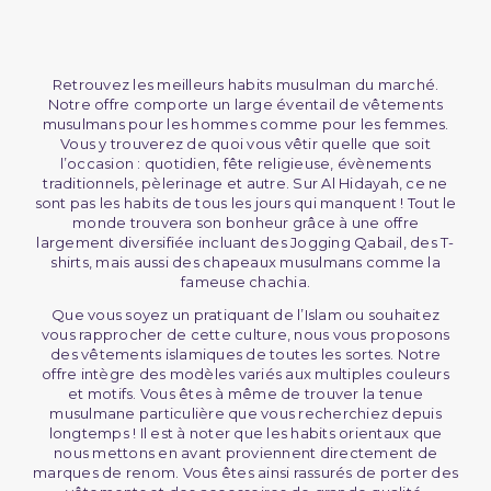
Retrouvez les meilleurs habits musulman du marché.
Notre offre comporte un large éventail de vêtements
musulmans pour les hommes comme pour les femmes.
Vous y trouverez de quoi vous vêtir quelle que soit
l’occasion : quotidien, fête religieuse, évènements
traditionnels, pèlerinage et autre. Sur Al Hidayah, ce ne
sont pas les habits de tous les jours qui manquent ! Tout le
monde trouvera son bonheur grâce à une offre
largement diversifiée incluant des Jogging Qabail, des T-
shirts, mais aussi des chapeaux musulmans comme la
fameuse chachia.
Que vous soyez un pratiquant de l’Islam ou souhaitez
vous rapprocher de cette culture, nous vous proposons
des vêtements islamiques de toutes les sortes. Notre
offre intègre des modèles variés aux multiples couleurs
et motifs. Vous êtes à même de trouver la tenue
musulmane particulière que vous recherchiez depuis
longtemps ! Il est à noter que les habits orientaux que
nous mettons en avant proviennent directement de
marques de renom. Vous êtes ainsi rassurés de porter des