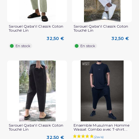
Sarouel Qaba'il Classik Coton
Sarouel Qaba'il Classik Coton
Touché Lin
Touché Lin
(2 avis)
32,50 €
32,50 €
En stock
En stock
Sarouel Qaba'il Classik Coton
Ensemble Musulman Homme
Touché Lin
Wassat Combo avec T-shirt...
32,50 €