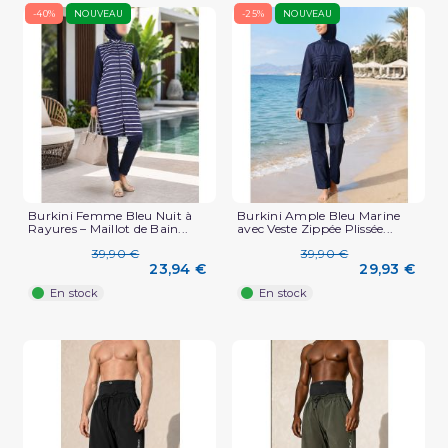
-40%
NOUVEAU
-25%
NOUVEAU
Burkini Femme Bleu Nuit à
Burkini Ample Bleu Marine
Rayures – Maillot de Bain...
avec Veste Zippée Plissée...
39,90 €
39,90 €
23,94 €
29,93 €
En stock
En stock