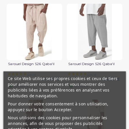
Sarouel Design S26 Qaba'il
Sarouel Design S26 Qaba'il
Ce site Web utilise ses propres cookies et ceux de tiers
34,90 €
34,90 €
pour améliorer nos services et vous montrer des
(2 avis)
En stock
En stock
publicités liées à vos préférences en analysant vos
habitudes de navigation.
Pour donner votre consentement à son utilisation,
appuyez sur le bouton Accepter.
Nous utilisons des cookies pour personnaliser les
annonces, afin de vous proposer des publicités