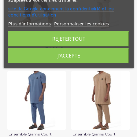
adaptées à vos centres d'intérêt.
site de Google concernant la confidentialité et les
conditions d'utilisation
Plus d'informations
Personnaliser les cookies
Sarouel Design S26 Qaba'il
Ensemble Qamis Court
Qabail Silent
REJETER TOUT
39,90 €
34,90 €
En stock
J'ACCEPTE
En stock
(2 avis)
Ensemble Qamis Court
Ensemble Qamis Court