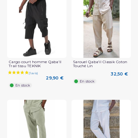
(2 avis)
Cargo court homme Qaba'il
Sarouel Qaba'il Classik Coton
Trail tissu TEKNIK
Touché Lin
32,50 €
29,90 €
En stock
En stock