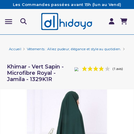
Les Commandes passées avant 15h (lun au Vend)
sont préparées et expédiées le jour même
Besoin d'aide ? Retrouvez notre FAQ
Livraison offerte à partir de 65€ d'achat*
Accueil
Vêtements : Alliez pudeur, élégance et style au quotidien.
Vêt
Khimar - Vert Sapin -
Microfibre Royal -
Jamila - 1329K1R