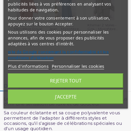
publicités liées à vos préférences en analysant vos
habitudes de navigation.
Pour donner votre consentement à son utilisation,
appuyez sur le bouton Accepter.
Khimar - Saumon
Khimar - Bleu
Khimar 2 Voiles -
Khi
- Microfibre Royal
Jean - Microfibre...
Gris - Microfibre...
Cho
Nous utilisons des cookies pour personnaliser les
-...
annonces, afin de vous proposer des publicités
adaptées à vos centres d'intérêt.
site de Google concernant la confidentialité et les
conditions d'utilisation
Plus d'informations
Personnaliser les cookies
REJETER TOUT
Description
Détails du produit
Avis clients
J'ACCEPTE
Le Khimar en Tissu Royal - Jamila est conçu pour vous
offrir une sensation de luxe et de douceur.
Sa couleur éclatante et sa coupe polyvalente vous
permettent de l'adapter à différents styles et
occasions, qu'il s'agisse de célébrations spéciales ou
d'un usage quotidien.