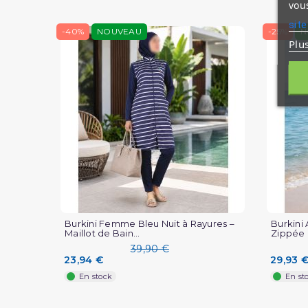
vous
site
-40%
NOUVEAU
-25%
N
Plu
Burkini Femme Bleu Nuit à Rayures –
Burkini
Maillot de Bain...
Zippée P
39,90 €
23,94 €
29,93 
En stock
En st