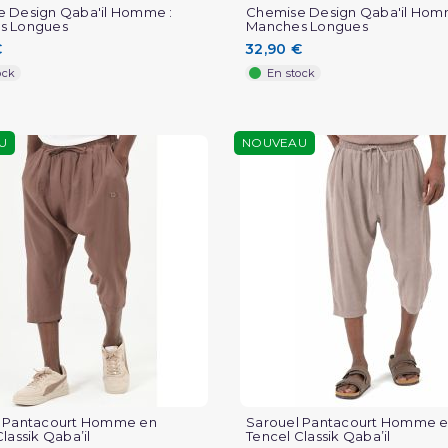
 Design Qaba'il Homme :
Chemise Design Qaba'il Hom
s Longues
Manches Longues
€
32,90 €
ock
En stock
U
NOUVEAU
l Pantacourt Homme en
Sarouel Pantacourt Homme 
lassik Qaba’il
Tencel Classik Qaba’il