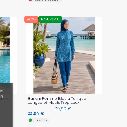
-40%
NOUVEAU
er
en
 avec
Burkini Femme Bleu à Tunique
Longue et Motifs Tropicaux
39,90 €
23,94 €
En stock