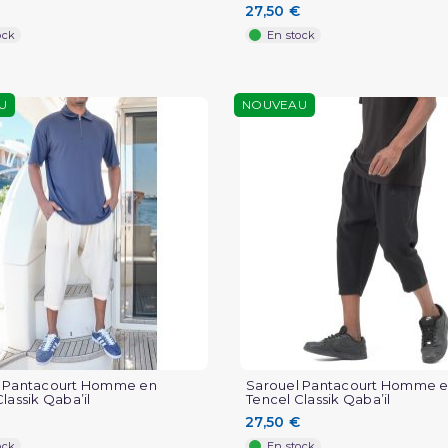
27,50 €
ock
En stock
U
NOUVEAU
l Pantacourt Homme en
Sarouel Pantacourt Homme 
lassik Qaba’il
Tencel Classik Qaba’il
27,50 €
ock
En stock