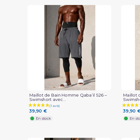
Maillot de Bain Homme Qaba’il S26 –
Maillot
Swimshort avec...
Swimsho
39,90 €
39,90 
En stock
En st