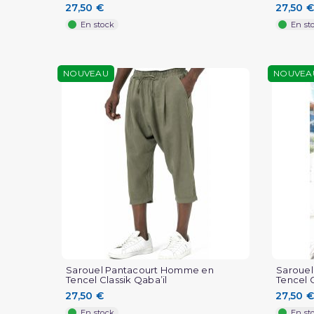
27,50 €
27,50 €
En stock
En st
NOUVEAU
NOUVEA
Sarouel Pantacourt Homme en
Saroue
Tencel Classik Qaba’il
Tencel C
27,50 €
27,50 €
En stock
En st