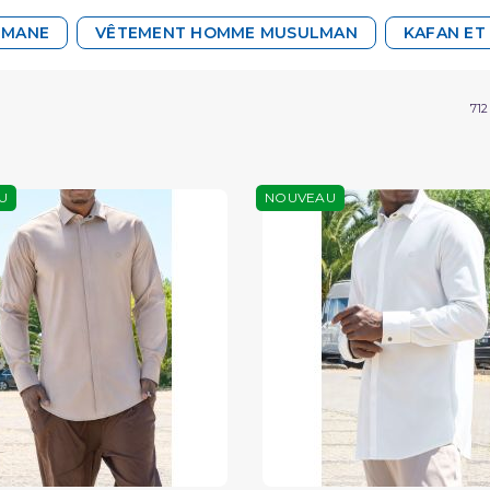
LMANE
VÊTEMENT HOMME MUSULMAN
KAFAN ET
712
U
NOUVEAU