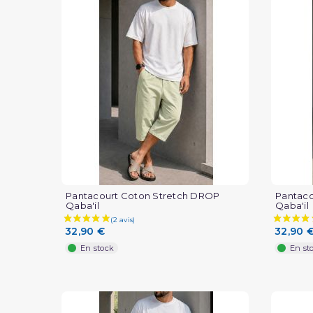
Pantacourt Coton Stretch DROP
Pantaco
Qaba'il
Qaba'il
32,90 €
32,90 
En stock
En st