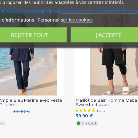
 proposer des publicités adaptées à vos centres d'intérêt.
 de Google concernant la confidentialité et les conditions d'utilis
OUVEAU
s d'informations
Personnaliser les cookies
REJETER TOUT
J'ACCEPTE
 Ample Bleu Marine avec Veste
Maillot de Bain Homme Qaba’i
lissée...
Swimshort avec...
39,90 €
39,90 €
€
En stock
ock