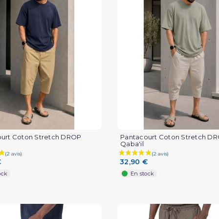
urt Coton Stretch DROP
Pantacourt Coton Stretch D
Qaba'il
€
32,90 €
ock
En stock