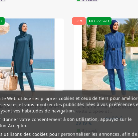
U
-35%
NOUVEAU
ite Web utilise ses propres cookies et ceux de tiers pour amélior
services et vous montrer des publicités liées à vos préférences 
 de Bain Couvrant pour Femme
Burkini Femme 6 Pièces Bleu
lysant vos habitudes de navigation.
ique...
Veste Zippée et...
€
44,90 €
 donner votre consentement à son utilisation, appuyez sur le
29,19 €
ton Accepter.
re de stock
En stock
 utilisons des cookies pour personnaliser les annonces, afin de