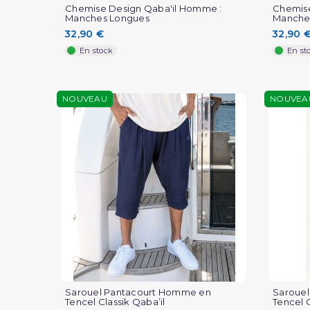
Chemise Design Qaba'il Homme :
Chemise
Manches Longues
Manche
32,90 €
32,90 
En stock
En st
NOUVEAU
NOUVEA
Sarouel Pantacourt Homme en
Saroue
Tencel Classik Qaba’il
Tencel C