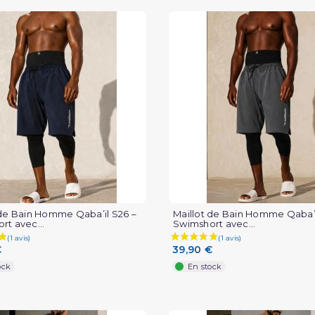
 de Bain Homme Qaba’il S26 –
Maillot de Bain Homme Qaba’i
rt avec...
Swimshort avec...
€
39,90 €
ock
En stock