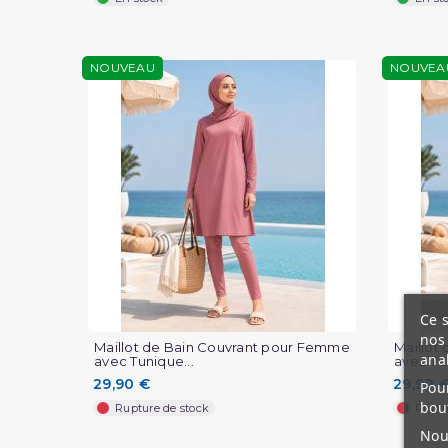
NOUVEAU
NOUVEA
Ce s
nos 
Maillot de Bain Couvrant pour Femme
Maillot
ana
avec Tunique...
avec Tun
29,90 €
29,90 
Pour
bou
Rupture de stock
Ruptu
Nous