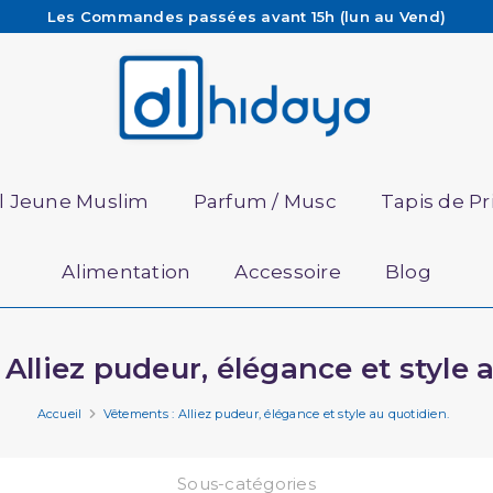
Les Commandes passées avant 15h (lun au Vend)
sont préparées et expédiées le jour même
Besoin d'aide ? Retrouvez notre FAQ
Livraison offerte à partir de 65€ d'achat*
il Jeune Muslim
Parfum / Musc
Tapis de Pr
Alimentation
Accessoire
Blog
Alliez pudeur, élégance et style 
Accueil
Vêtements : Alliez pudeur, élégance et style au quotidien.
Sous-catégories